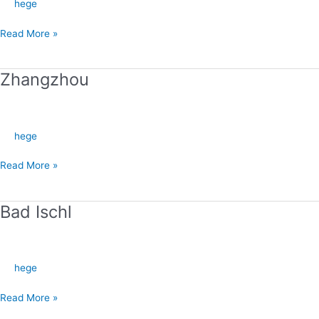
hege
Read More »
Zhangzhou
Zhangzhou
hege
Read More »
Bad Ischl
Bad
Ischl
hege
Read More »