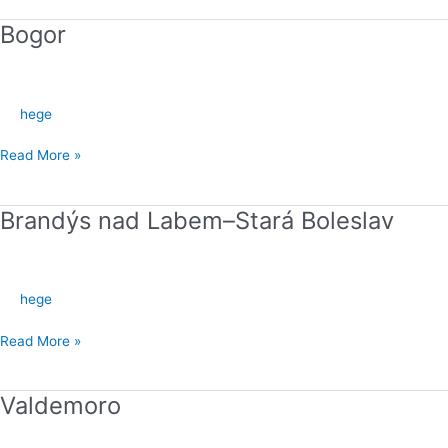
Bogor
Bogor
hege
Read More »
Brandýs nad Labem–Stará Boleslav
Brandýs
nad
Labem–
Stará
hege
Boleslav
Read More »
Valdemoro
Valdemoro