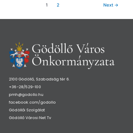
1
2
Next
→
2100 Gödöllő, Szabadság tér 6.
+36-28/529-100
pmh@godollo.hu
facebook.com/godollo
Gödöllői Szolgálat
Gödöllő Városi Net Tv