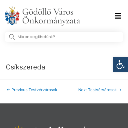
Skip
to
content
Search
...
Post
Eszk
navigation
Csíkszereda
←
Previous Testvérvárosok
Next Testvérvárosok
→