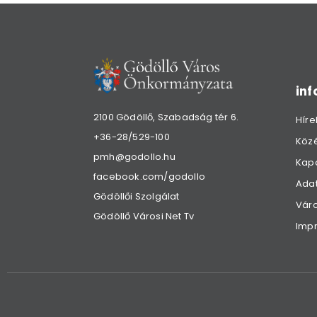
in
2100 Gödöllő, Szabadság tér 6.
Híre
+36-28/529-100
Köz
pmh@godollo.hu
Kap
facebook.com/godollo
Adat
Gödöllői Szolgálat
Váro
Gödöllő Városi Net Tv
Imp