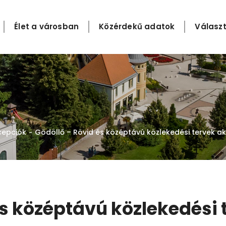
Élet a városban
Közérdekű adatok
Választ
cepciók
Gödöllő – Rövid és középtávú közlekedési tervek ak
-
és középtávú közlekedési 