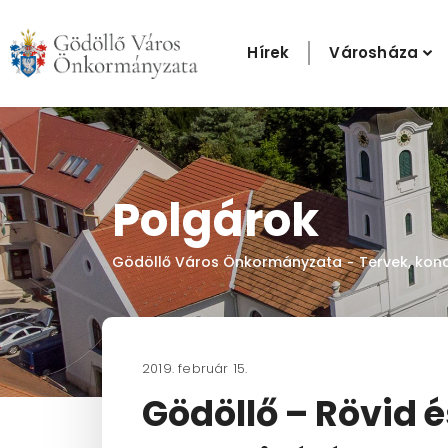
Skip
to
Hírek
Városháza
content
Polgárok
Gödöllő Város Önkormányzata
Tervek, kon
-
2019. február 15.
Gödöllő – Rövid 