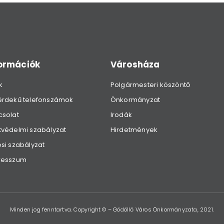
formációk
Városháza
k
Polgármesteri köszöntő
érdekű telefonszámok
Önkormányzat
csolat
Irodák
védelmi szabályzat
Hirdetmények
si szabályzat
resszum
Minden jog fenntartva. Copyright © – Gödöllő Város Önkormányzata, 2021.