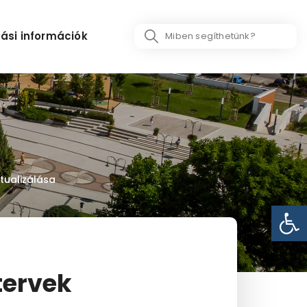
Search
ási információk
...
tualizálása
Eszk
tervek