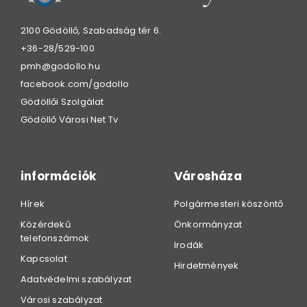
2100 Gödöllő, Szabadság tér 6.
+36-28/529-100
pmh@godollo.hu
facebook.com/godollo
Gödöllői Szolgálat
Gödöllő Városi Net Tv
információk
Városháza
Hírek
Polgármesteri köszöntő
Közérdekű
Önkormányzat
telefonszámok
Irodák
Kapcsolat
Hirdetmények
Adatvédelmi szabályzat
Városi szabályzat