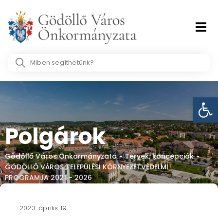
Skip
to
content
Search
...
Eszk
Polgárok
Gödöllő Város Önkormányzata
Tervek, koncepciók
-
-
GÖDÖLLŐ VÁROS TELEPÜLÉSI KÖRNYEZETVÉDELMI
PROGRAMJA 2021 – 2026
2023. április 19.