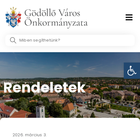
Skip
to
content
Search
...
Eszk
Rendeletek
2026. március 3.