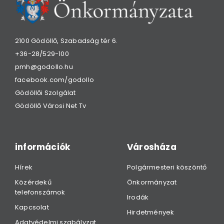
2100 Gödöllő, Szabadság tér 6.
+36-28/529-100
pmh@godollo.hu
facebook.com/godollo
Gödöllői Szolgálat
Gödöllő Városi Net Tv
információk
Városháza
Hírek
Polgármesteri köszöntő
Közérdekű
Önkormányzat
telefonszámok
Irodák
Kapcsolat
Hirdetmények
Adatvédelmi szabályzat