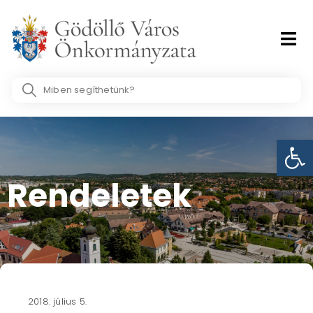
Skip
to
content
Search
...
Eszk
Rendeletek
2018. július 5.