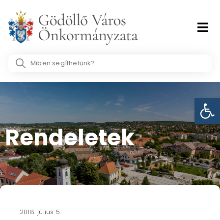
Skip
to
content
Search
...
Eszk
Rendeletek
2018. július 5.