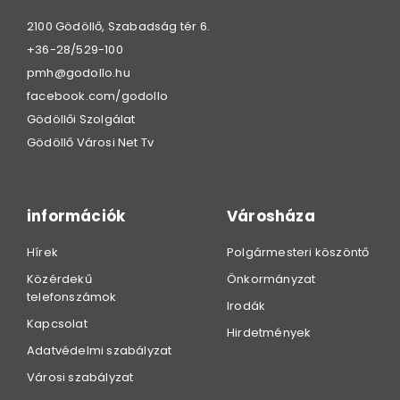
2100 Gödöllő, Szabadság tér 6.
+36-28/529-100
pmh@godollo.hu
facebook.com/godollo
Gödöllői Szolgálat
Gödöllő Városi Net Tv
információk
Városháza
Hírek
Polgármesteri köszöntő
Közérdekű
Önkormányzat
telefonszámok
Irodák
Kapcsolat
Hirdetmények
Adatvédelmi szabályzat
Városi szabályzat