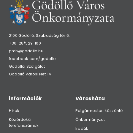
2100 Gödöllő, Szabadság tér 6.
+36-28/529-100
pmh@godollo.hu
facebook.com/godollo
Gödöllői Szolgálat
Gödöllő Városi Net Tv
információk
Városháza
Hírek
Polgármesteri köszöntő
Közérdekű
Önkormányzat
telefonszámok
Irodák