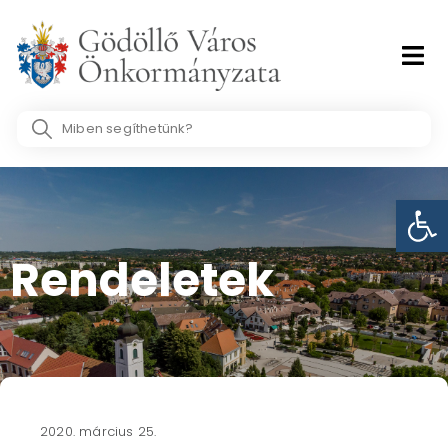
Skip
to
content
Search
...
Eszk
Rendeletek
2020. március 25.