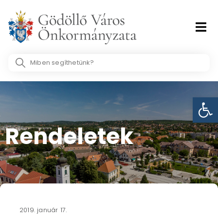
Skip
to
content
Search
...
Eszk
Rendeletek
2019. január 17.