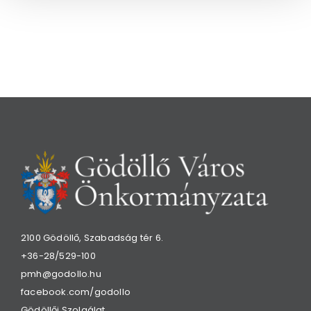
2100 Gödöllő, Szabadság tér 6.
+36-28/529-100
pmh@godollo.hu
facebook.com/godollo
Gödöllői Szolgálat