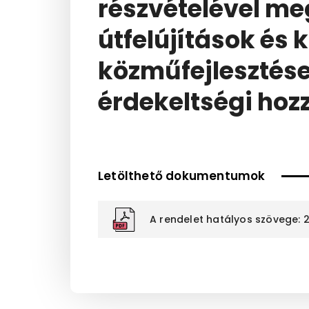
részvételével me
útfelújítások és 
közműfejlesztések
érdekeltségi hoz
Letölthető dokumentumok
A rendelet hatályos szövege: 20