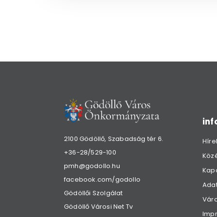
in
2100 Gödöllő, Szabadság tér 6.
Híre
+36-28/529-100
Köz
pmh@godollo.hu
Kap
facebook.com/godollo
Adat
Gödöllői Szolgálat
Váro
Gödöllő Városi Net Tv
Imp