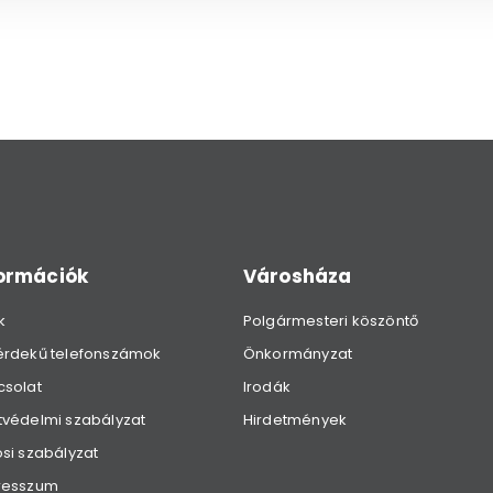
formációk
Városháza
k
Polgármesteri köszöntő
érdekű telefonszámok
Önkormányzat
csolat
Irodák
védelmi szabályzat
Hirdetmények
si szabályzat
resszum