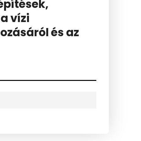
építések,
a vízi
ozásáról és az