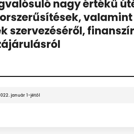
gvalósuló nagy értékű út
korszerűsítések, valamint 
 szervezéséről, finanszír
zájárulásról
22. január 1-jétől