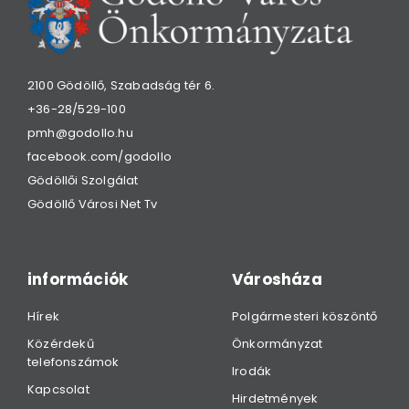
2100 Gödöllő, Szabadság tér 6.
+36-28/529-100
pmh@godollo.hu
facebook.com/godollo
Gödöllői Szolgálat
Gödöllő Városi Net Tv
információk
Városháza
Hírek
Polgármesteri köszöntő
Közérdekű
Önkormányzat
telefonszámok
Irodák
Kapcsolat
Hirdetmények