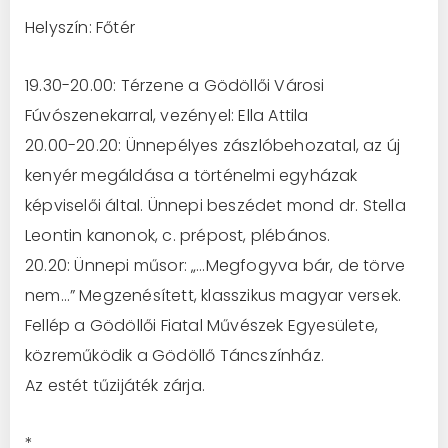
Helyszín: Főtér
19.30-20.00: Térzene a Gödöllői Városi
Fúvószenekarral, vezényel: Ella Attila
20.00-20.20: Ünnepélyes zászlóbehozatal, az új
kenyér megáldása a történelmi egyházak
képviselői által. Ünnepi beszédet mond dr. Stella
Leontin kanonok, c. prépost, plébános.
20.20: Ünnepi műsor: „…Megfogyva bár, de törve
nem…” Megzenésített, klasszikus magyar versek.
Fellép a Gödöllői Fiatal Művészek Egyesülete,
közreműködik a Gödöllő Táncszínház.
Az estét tűzijáték zárja.
*