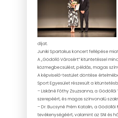
díjat.
Juniki Spartakus koncert fellépése mia
A „Gödöllő Városért” kitüntetéssel min
közmegbecsülést, példás, magas színv
A képviselő-testület döntése értelmébe
Sport Egyesület részesült a kitüntetés
– Liskáné Fóthy Zsuzsanna, a Gödöllői 
szerepéért, és magas színvonalú szak
– Dr. Bucsyné Prém Katalin, a Gödöllői
tevékenységéért, valamint az SNI és 