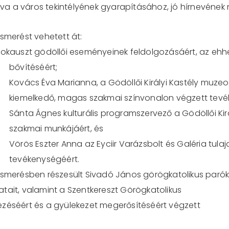
va a város tekintélyének gyarapításához, jó hírnevének
smerést vehetett át:
olokauszt gödöllői eseményeinek feldolgozásáért, az eh
bővítéséért;
Kovács Éva Marianna, a Gödöllői Királyi Kastély muzeo
kiemelkedő, magas szakmai színvonalon végzett tevé
Sánta Ágnes kulturális programszervező a Gödöllői Kir
szakmai munkájáért, és
Vörös Eszter Anna az Eyciir Varázsbolt és Galéria tul
tevékenységéért.
ismerésben részesült Sivadó János görögkatolikus paróku
tait, valamint a Szentkereszt Görögkatolikus
séért és a gyülekezet megerősítéséért végzett