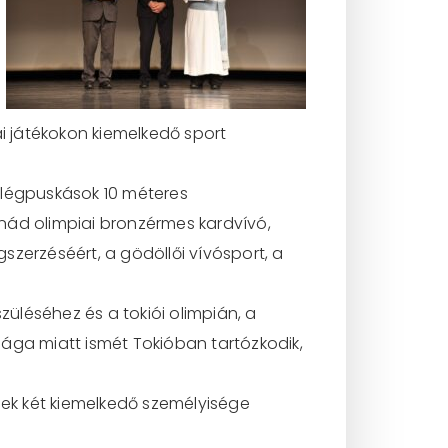
piai játékokon kiemelkedő sport
 a légpuskások 10 méteres
nád olimpiai bronzérmes kardvívó,
zerzéséért, a gödöllői vívósport, a
üléséhez és a tokiói olimpián, a
ága miatt ismét Tokióban tartózkodik,
nek két kiemelkedő személyisége