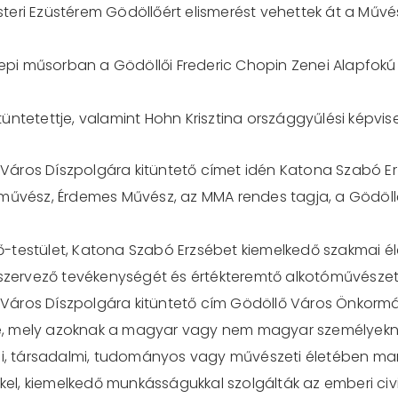
teri Ezüstérem Gödöllőért elismerést vehettek át a Mű
nepi műsorban a Gödöllői Frederic Chopin Zenei Alapfokú M
.
tetettje, valamint Hohn Krisztina országgyűlési képviselő
 Város Díszpolgára kitüntető címet idén Katona Szabó E
ilművész, Érdemes Művész, az MMA rendes tagja, a Gödöll
ő-testület, Katona Szabó Erzsébet kiemelkedő szakmai él
zervező tevékenységét és értékteremtő alkotóművészeti
 Város Díszpolgára kitüntető cím Gödöllő Város Önkor
e, mely azoknak a magyar vagy nem magyar személyekn
, társadalmi, tudományos vagy művészeti életében mar
el, kiemelkedő munkásságukkal szolgálták az emberi civil