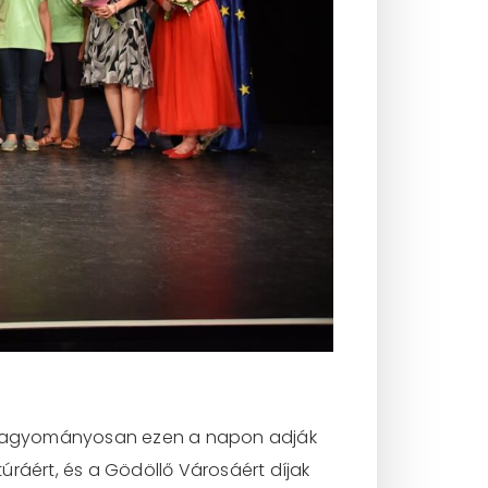
. Hagyományosan ezen a napon adják
úráért, és a Gödöllő Városáért díjak