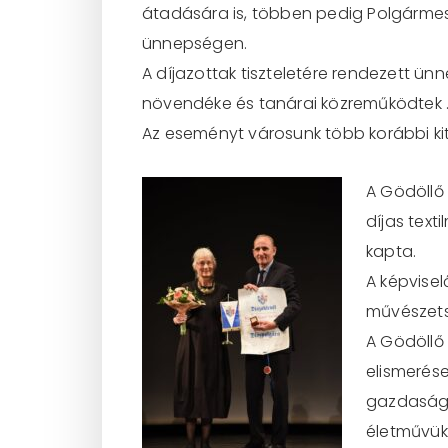
átadására is, többen pedig Polgármes
ünnepségen.
A díjazottak tiszteletére rendezett ün
növendéke és tanárai közreműködtek 
Az eseményt városunk több korábbi kitün
A Gödöllő
díjas text
kapta.
A képvisel
művészets
A Gödöllő
elismerés
gazdasági
életművükk