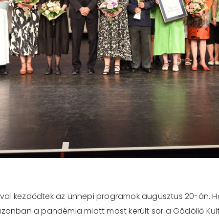
sával kezdődtek az ünnepi programok augusztus 20-án
azonban a pandémia miatt most került sor a Gödöllő Kult