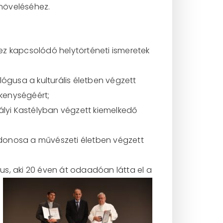
 növeléséhez.
hez kapcsolódó
helytörténeti ismeretek
lógusa a kulturális életben végzett
kenységéért;
ályi Kastélyban végzett kiemelkedő
ajdonosa a művészeti életben végzett
s, aki 20 éven át
odaadóan látta el a