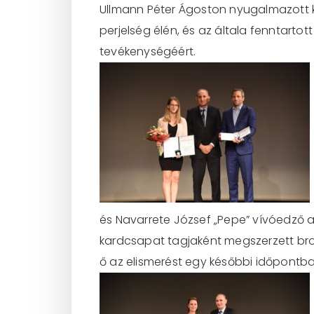
Ullmann Péter Ágoston nyugalmazott k
perjelség élén, és az általa fenntartot
tevékenységéért.
és Navarrete József „Pepe” vívóedző a
kardcsapat tagjaként megszerzett bron
ő az elismerést egy későbbi időpontba