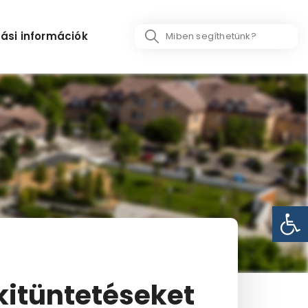
Search
ási információk
...
Eszk
 kitüntetéseket