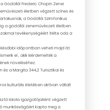
 a Gödöllői Frederic Chopin Zenei
neművészeti életben végzett színes és
artakusnak, a Gödöllői Szimfonikus
ig a gödöllői zeneművészeti életben
zakmai tevékenységéért ítélte oda a
y későbbi időpontban veheti majd át.
erik el , akik kiérdemelték a
vének növeléséhez.
és a Margita 344,2 Turisztikai és
s kulturális életében aktívan vállalt
esztő Iskola igazgatójaként végzett
kedő munkásságáért kapta meg a