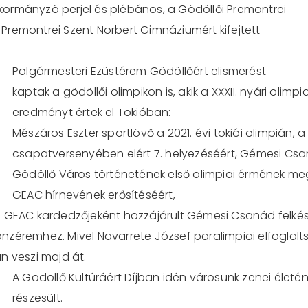
ormányzó perjel és plébános, a Gödöllői Premontrei
t Premontrei Szent Norbert Gimnáziumért kifejtett
Polgármesteri Ezüstérem Gödöllőért elismerést
kaptak a gödöllői olimpikon is, akik a XXXII. nyári olim
eredményt értek el Tokióban:
Mészáros Eszter sportlövő a 2021. évi tokiói olimpián,
csapatversenyében elért 7. helyezéséért, Gémesi Csa
Gödöllő Város történetének első olimpiai érmének megs
GEAC hírnevének erősítéséért,
 GEAC kardedzőjeként hozzájárult Gémesi Csanád felkész
zéremhez. Mivel Navarrete József paralimpiai elfoglalts
n veszi majd át.
A Gödöllő Kultúráért Díjban idén városunk zenei életé
részesült.