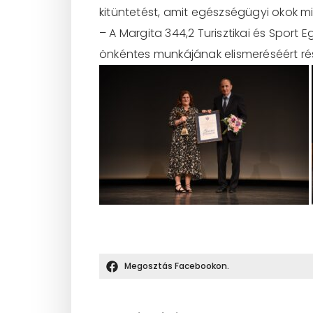
kitüntetést, amit egészségügyi okok m
– A Margita 344,2 Turisztikai és Sport
önkéntes munkájának elismeréséért rés
Megosztás Facebookon.