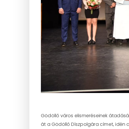
Gödöllő város elismeréseinek átadá
át a Gödöllő Díszpolgára címet, idén 