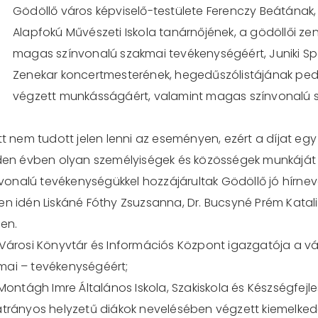
Gödöllő város képviselő-testülete Ferenczy Beátának,
Alapfokú Művészeti Iskola tanárnőjének, a gödöllői ze
magas színvonalú szakmai tevékenységéért, Juniki Sp
Zenekar koncertmesterének, hegedűszólistájának ped
végzett munkásságáért, valamint magas színvonalú s
tt nem tudott jelen lenni az eseményen, ezért a díjat eg
den évben olyan személyiségek és közösségek munkáját ism
onalú tevékenységükkel hozzájárultak Gödöllő jó hírne
n idén Liskáné Fóthy Zsuzsanna, Dr. Bucsyné Prém Katalin 
ben.
Városi Könyvtár és Információs Központ igazgatója a váro
mai – tevékenységéért;
 Montágh Imre Általános Iskola, Szakiskola és Készségfejl
hátrányos helyzetű diákok nevelésében végzett kiemel