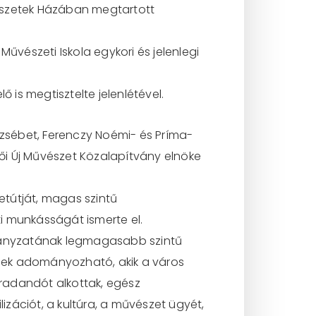
vészetek Házában megtartott
űvészeti Iskola egykori és jelenlegi
 is megtisztelte jelenlétével.
rzsébet, Ferenczy Noémi- és Príma-
ői Új Művészet Közalapítvány elnöke
etútját, magas szintű
 munkásságát ismerte el.
mányzatának legmagasabb szintű
ek adományozható, akik a város
adandót alkottak, egész
izációt, a kultúra, a művészet ügyét,