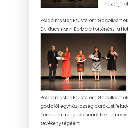
hozzájárul
Polgármesteri Ezüstérem Gödöllőért eli
Dr. Klacsmann Borbála történész, a H
Polgármesteri Ezüstérem Gödöllőért el
gödöllői egyházközség parókusi felada
Templom megépítésének kezdeményezé
tevékenységéért;