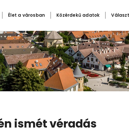
Élet a városban
Közérdekű adatok
Választ
én ismét véradás