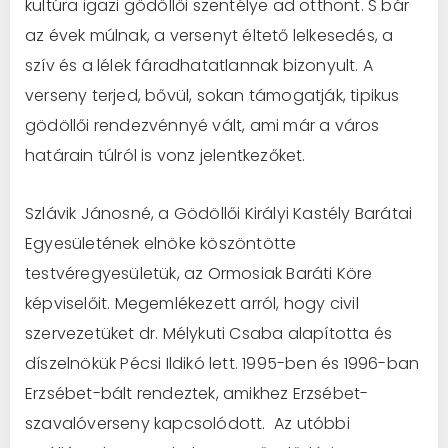
kultúra igazi gödöllői szentélye ad otthont. S bár
az évek múlnak, a versenyt éltető lelkesedés, a
szív és a lélek fáradhatatlannak bizonyult. A
verseny terjed, bővül, sokan támogatják, tipikus
gödöllői rendezvénnyé vált, ami már a város
határain túlról is vonz jelentkezőket.
Szlávik Jánosné, a Gödöllői Királyi Kastély Barátai
Egyesületének elnöke köszöntötte
testvéregyesületük, az Ormosiak Baráti Köre
képviselőit. Megemlékezett arról, hogy civil
szervezetüket dr. Mélykuti Csaba alapította és
díszelnökük Pécsi Ildikó lett. 1995-ben és 1996-ban
Erzsébet-bált rendeztek, amikhez Erzsébet-
szavalóverseny kapcsolódott. Az utóbbi