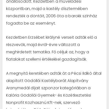
önállósodott. Kezdetben a művelődési
központban, majd a kastély dísztermében
rendezték a döntőit, 2006 óta a barokk színház
fogadta be az eseményt.
Kezdetben Erzsébet királyné verseit adták elő a
részvevők, majd évről-évre változott a
meghirdetett tematika. Fő céljuk az, hogy a
fiatalokat szellemi értékekkel gazdagítsák.
A megnyitó keretében adták át a Pécsi Ildikó által
alapított Gödöllői Kastélybarát Alapítvány
Aranymedál díjait szponzor kategóriában a
Kalória Gödöllői Gyermek- és Közétkeztetési
Nonprofit Közhasznú Kft-nek, szervező