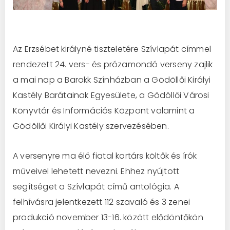
Az Erzsébet királyné tiszteletére Szívlapát címmel
rendezett 24. vers- és prózamondó verseny zajlik
a mai nap a Barokk Színházban a Gödöllői Királyi
Kastély Barátainak Egyesülete, a Gödöllői Városi
Könyvtár és Információs Központ valamint a
Gödöllői Királyi Kastély szervezésében.
A versenyre ma élő fiatal kortárs költők és írók
műveivel lehetett nevezni. Ehhez nyújtott
segítséget a Szívlapát című antológia. A
felhívásra jelentkezett 112 szavaló és 3 zenei
produkció november 13-16. között elődöntőkön