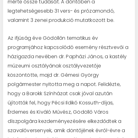
mérte össze tudását. A döntőben a
legtehetségesebb 31 vers- és prózamondó,
valamint 3 zenei produkció mutatkozott be.
Az ifjúság éve Gödöllőn tematikus év
programjához kapcsolódó esemény résztvevői a
házigazda nevében dr. Papházi János, a kastély
múzeumi osztályának osztályvezetője
köszöntötte, majd dr. Gémesi György
polgármester nyitotta meg a napot. Felidézte,
hogy a Barokk Színházat csak jóval azután
újították fel, hogy Pécsi Ildikó Kossuth-díjas,
Érdemes és Kiváló Művész, Gödöllő Város
díszpolgára kezdeményezésére elkezdődtek a
szavalóversenyek, amik döntőjének évről-évre a