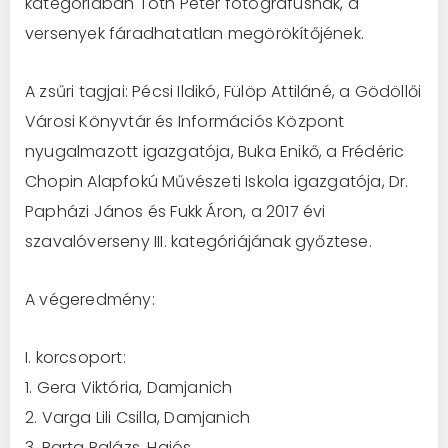
kategóriában Tóth Péter fotográfusnak, a
versenyek fáradhatatlan megörökítőjének.
A zsűri tagjai: Pécsi Ildikó, Fülöp Attiláné, a Gödöllői
Városi Könyvtár és Információs Központ
nyugalmazott igazgatója, Buka Enikő, a Frédéric
Chopin Alapfokú Művészeti Iskola igazgatója, Dr.
Papházi János és Fukk Áron, a 2017 évi
szavalóverseny III. kategóriájának győztese.
A végeredmény:
I. korcsoport:
1. Gera Viktória, Damjanich
2. Varga Lili Csilla, Damjanich
3. Barta Balázs, Hajós