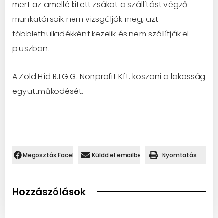
mert az amellé kitett zsákot a szállítást végző
munkatársaik nem vizsgálják meg, azt
többlethulladékként kezelik és nem szállítják el
pluszban.
A Zöld Híd B.I.G.G. Nonprofit Kft. köszöni a lakosság
együttműködését.
Megosztás Facebookon.
Küldd el emailben
Nyomtatás
Hozzászólások