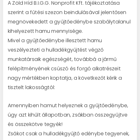
A Zöld Híd B.I.G.G. Nonprofit Kft. tájékoztatása
szerint a fűtési szezon beindulásával jelentősen
megnövekedett a gyűjtőedénybe szabálytalanul
kihelyezett hamu mennyisége.
Mivel a gyűjtőedénybe illesztett hamu
veszélyezteti a hulladékgyűjtést végző
munkatársaik egészségét, továbbá a jármű
felépítményének csúszó és forgó alkatrészeit
nagy mértékben koptatja, a következőt kérik a
tisztelt lakosságtól:
Amennyiben hamut helyeznek a gyűjtőedénybe,
úgy azt kihűlt állapotban, zsákban összegyűjtve
és összekötve tegyék!
Zsákot csak a hulladékgyűjtő edénybe tegyenek,