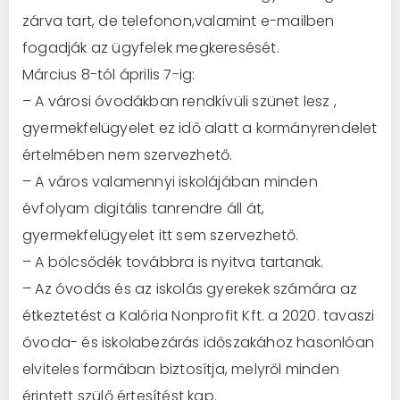
zárva tart, de telefonon,valamint e-mailben
fogadják az ügyfelek megkeresését.
Március 8-tól április 7-ig:
– A városi óvodákban rendkívüli szünet lesz ,
gyermekfelügyelet ez idő alatt a kormányrendelet
értelmében nem szervezhető.
– A város valamennyi iskolájában minden
évfolyam digitális tanrendre áll át,
gyermekfelügyelet itt sem szervezhető.
– A bölcsődék továbbra is nyitva tartanak.
– Az óvodás és az iskolás gyerekek számára az
étkeztetést a Kalória Nonprofit Kft. a 2020. tavaszi
óvoda- és iskolabezárás időszakához hasonlóan
elviteles formában biztosítja, melyről minden
érintett szülő értesítést kap.