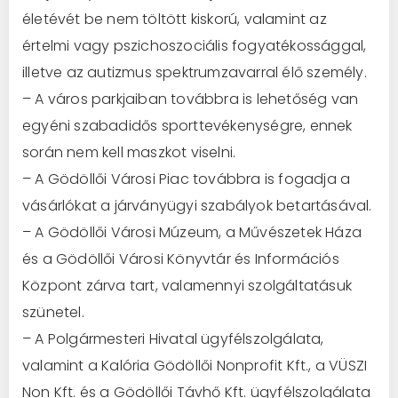
életévét be nem töltött kiskorú, valamint az
értelmi vagy pszichoszociális fogyatékossággal,
illetve az autizmus spektrumzavarral élő személy.
– A város parkjaiban továbbra is lehetőség van
egyéni szabadidős sporttevékenységre, ennek
során nem kell maszkot viselni.
– A Gödöllői Városi Piac továbbra is fogadja a
vásárlókat a járványügyi szabályok betartásával.
– A Gödöllői Városi Múzeum, a Művészetek Háza
és a Gödöllői Városi Könyvtár és Információs
Központ zárva tart, valamennyi szolgáltatásuk
szünetel.
– A Polgármesteri Hivatal ügyfélszolgálata,
valamint a Kalória Gödöllői Nonprofit Kft., a VÜSZI
Non Kft. és a Gödöllői Távhő Kft. ügyfélszolgálata