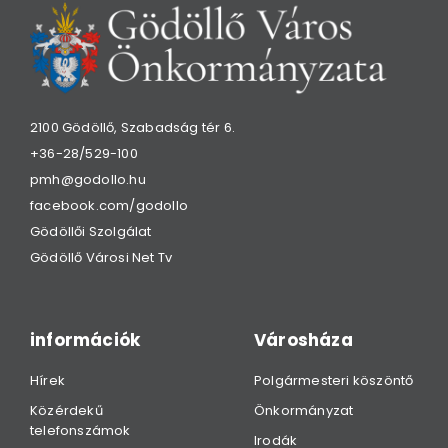
2100 Gödöllő, Szabadság tér 6.
+36-28/529-100
pmh@godollo.hu
facebook.com/godollo
Gödöllői Szolgálat
Gödöllő Városi Net Tv
információk
Városháza
Hírek
Polgármesteri köszöntő
Közérdekű
Önkormányzat
telefonszámok
Irodák