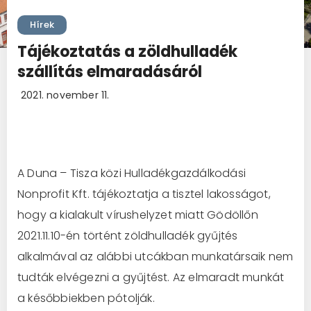
Hírek
Tájékoztatás a zöldhulladék
szállítás elmaradásáról
2021. november 11.
A Duna – Tisza közi Hulladékgazdálkodási
Nonprofit Kft. tájékoztatja a tisztel lakosságot,
hogy a kialakult vírushelyzet miatt Gödöllőn
2021.11.10-én történt zöldhulladék gyűjtés
alkalmával az alábbi utcákban munkatársaik nem
tudták elvégezni a gyűjtést. Az elmaradt munkát
a későbbiekben pótolják.