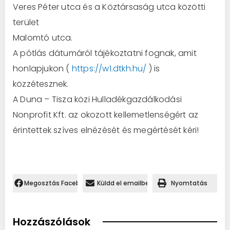
Veres Péter utca és a Köztársaság utca közötti
terület
Malomtó utca.
A pótlás dátumáról tájékoztatni fognak, amit
honlapjukon (
https://w1.dtkh.hu/
) is
közzétesznek.
A Duna – Tisza közi Hulladékgazdálkodási
Nonprofit Kft. az okozott kellemetlenségért az
érintettek szíves elnézését és megértését kéri!
Megosztás Facebookon.
Küldd el emailben
Nyomtatás
Hozzászólások