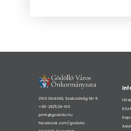
in
2100 Gödöllő, Szabadság tér 6.
Híre
+36-28/529-100
Köz
pmh@godollo.hu
Kap
facebook.com/godollo
Adat