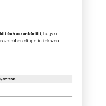
lőit és haszonbérlőit,
hogy a
 határozatokban elfogadottak szerint
Nyomtatás