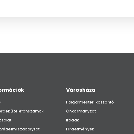
formációk
Városháza
k
Polgármesteri köszöntő
érdekű telefonszámok
Önkormányzat
csolat
Irodák
védelmi szabályzat
Hirdetmények