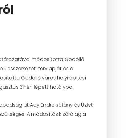
ról
 határozatával módosította Gödöllő
ülésszerkezeti tervlapját és a
dosította Gödöllő város helyi építési
ugusztus 31-én lépett hatályba
.
Szabadság út Ady Endre sétány és Üzleti
 szükséges. A módosítás kizárólag a