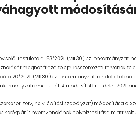
váhagyott módosításá
elő-testülete a 183/2021. (VIII.30.) sz. önkormányzati
sználását meghatározó településszerkezeti tervének telep
bbá a 20/2021. (VIII.30.) sz. önkormányzati rendelettel mó
) önkormányzati rendeletét. A módosított rendelet
2021. a
szerkezeti terv, helyi építési szabályzat) módosítása a 
, és kerékpárút nyomvonalának helybiztosítása miatt volt