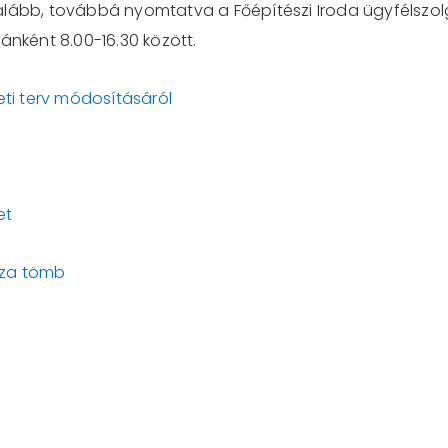
lább, t
ovábbá nyomtatva a Főépítészi Iroda ügyfélszolg
ánként 8.00-16.30 között.
eti terv módosításáról
et
áza tömb