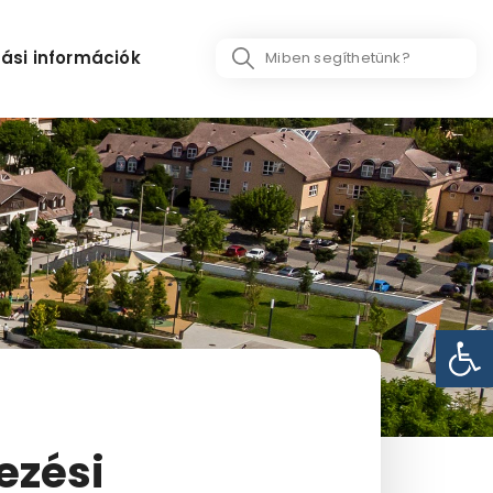
Search
ási információk
...
Eszk
ezési