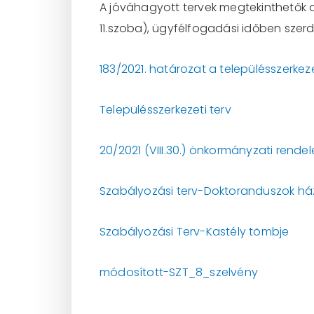
A jóváhagyott tervek megtekinthetők a
11.szoba), ügyfélfogadási időben szerd
183/2021. határozat a településszerkez
Településszerkezeti terv
20/2021 (VIII.30.) önkormányzati rendel
Szabályozási terv-Doktoranduszok h
Szabályozási Terv-Kastély tömbje
módosított-SZT_8_szelvény