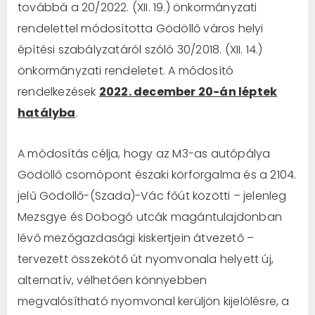
továbbá a 20/2022. (XII. 19.) önkormányzati
rendelettel módosította Gödöllő város helyi
építési szabályzatáról szóló 30/2018. (XII. 14.)
önkormányzati rendeletet. A módosító
rendelkezések
2022. december 20-án léptek
hatályba
.
A módosítás célja, hogy az M3-as autópálya
Gödöllő csomópont északi körforgalma és a 2104.
jelű Gödöllő-(Szada)-Vác főút közötti – jelenleg
Mezsgye és Dobogó utcák magántulajdonban
lévő mezőgazdasági kiskertjein átvezető –
tervezett összekötő út nyomvonala helyett új,
alternatív, vélhetően könnyebben
megvalósítható nyomvonal kerüljön kijelölésre, a