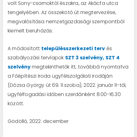
volt Sony-csarnoktól északra, az Akácfa utca
tengelyében. Az összekötő út megtervezése,
megvalósítása nemzetgazdasági szempontból
kiemelt beruházás.
A módosított
településszerkezeti terv
és
szabályozási tervlapok
SZT 3 szelvény,
SZT 4
szelvény
megtekinthetők itt, továbbá nyomtatva
a Főépítészi Iroda ügyfélszolgálati irodáján
(Dózsa György út 69. 11.szoba), 2022. január 11-től,
ügyfélfogadási időben szerdánként 8.00-16.30
között.
Gödöllő, 2022. december