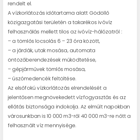
rendelt el.
A vízkorlátozás időtartama alatt Gödöllő
közigazgatási területén a takarékos ivóvíz
felhasználás mellett tilos az ivóvíz-hálózatról :
– a tömlős locsolás 6 – 23 óra között,
– a járdák, utak mosása, automata
öntözőberendezések működtetése,
– gépjárművek tömlős mosása,
– úszómedencék feltöltése.
Az elsőfokú vízkorlátozás elrendelését a
jelentősen megnövekedett vízfogyasztás és az
ellátás biztonsága indokolja. Az elmúlt napokban
városunkban is 10 000 m3-ről 40 000 m3-re nőtt a
felhasznált víz mennyisége.