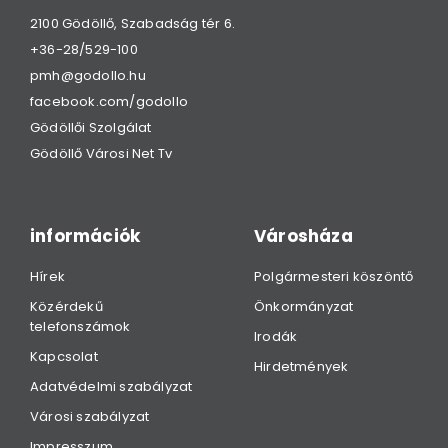
2100 Gödöllő, Szabadság tér 6.
+36-28/529-100
pmh@godollo.hu
facebook.com/godollo
Gödöllői Szolgálat
Gödöllő Városi Net Tv
információk
Városháza
Hírek
Polgármesteri köszöntő
Közérdekű
Önkormányzat
telefonszámok
Irodák
Kapcsolat
Hirdetmények
Adatvédelmi szabályzat
Városi szabályzat
Impresszum