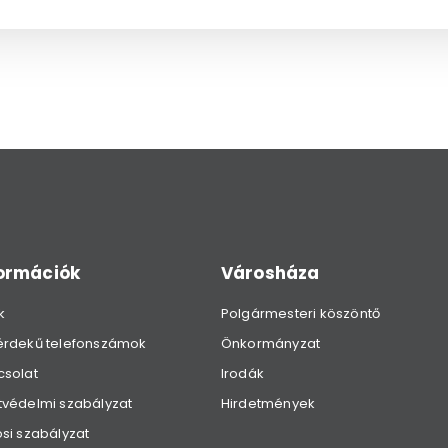
formációk
Városháza
k
Polgármesteri köszöntő
érdekű telefonszámok
Önkormányzat
csolat
Irodák
védelmi szabályzat
Hirdetmények
si szabályzat