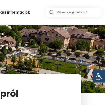
Search
ási információk
...
Eszk
pról