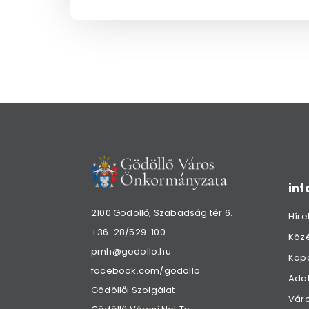
in
2100 Gödöllő, Szabadság tér 6.
Híre
+36-28/529-100
Köz
pmh@godollo.hu
Kap
facebook.com/godollo
Adat
Gödöllői Szolgálat
Váro