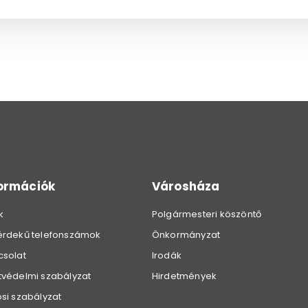
formációk
Városháza
k
Polgármesteri köszöntő
érdekű telefonszámok
Önkormányzat
csolat
Irodák
védelmi szabályzat
Hirdetmények
si szabályzat