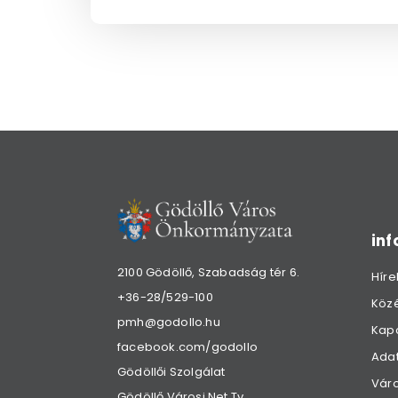
in
2100 Gödöllő, Szabadság tér 6.
Híre
+36-28/529-100
Köz
pmh@godollo.hu
Kap
facebook.com/godollo
Adat
Gödöllői Szolgálat
Váro
Gödöllő Városi Net Tv