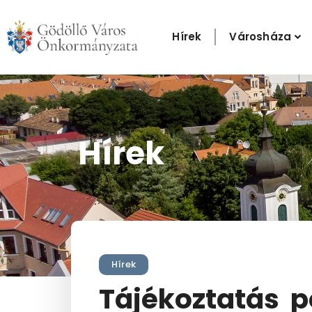
Skip
to
Hírek
Városháza
content
Hírek
Hírek
Tájékoztatás p