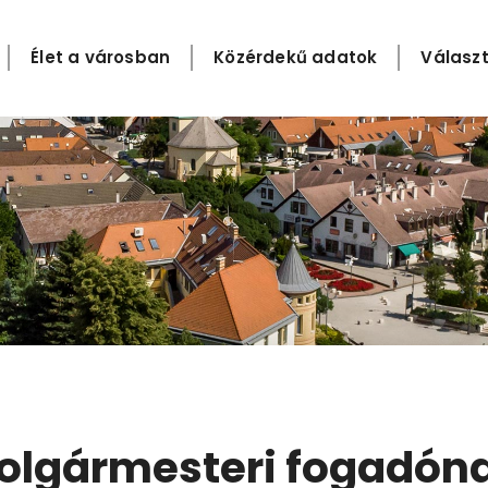
Élet a városban
Közérdekű adatok
Választ
olgármesteri fogadón