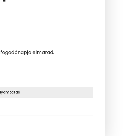
ei fogadónapja elmarad.
Nyomtatás