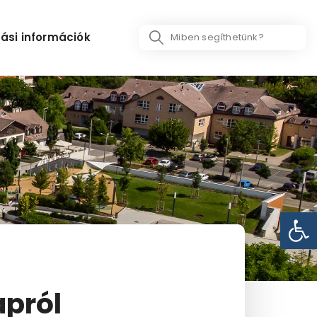
Search
ási információk
...
Eszk
apról