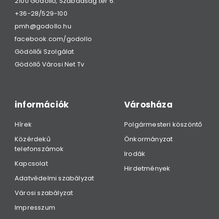
2100 Gödöllő, Szabadság tér 6.
+36-28/529-100
pmh@godollo.hu
facebook.com/godollo
Gödöllői Szolgálat
Gödöllő Városi Net Tv
információk
Városháza
Hírek
Polgármesteri köszöntő
Közérdekű
Önkormányzat
telefonszámok
Irodák
Kapcsolat
Hirdetmények
Adatvédelmi szabályzat
Városi szabályzat
Impresszum