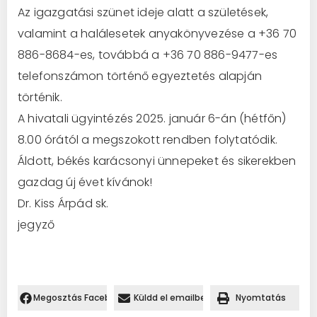
Az igazgatási szünet ideje alatt a születések,
valamint a halálesetek anyakönyvezése a +36 70
886-8684-es, továbbá a +36 70 886-9477-es
telefonszámon történő egyeztetés alapján
történik.
A hivatali ügyintézés 2025. január 6-án (hétfőn)
8.00 órától a megszokott rendben folytatódik.
Áldott, békés karácsonyi ünnepeket és sikerekben
gazdag új évet kívánok!
Dr. Kiss Árpád sk.
jegyző
Megosztás Facebookon.
Küldd el emailben
Nyomtatás