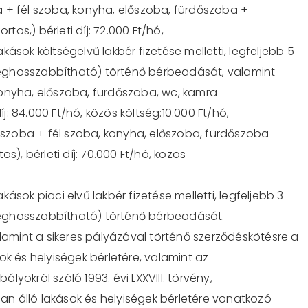
ba + fél szoba, konyha, előszoba, fürdőszoba +
rtos,) bérleti díj:
72
.
0
00 Ft/hó,
akás
ok
költségelvű lakbér fizetése melletti, legfeljebb 5
eghosszabbítható) történő bérbeadását, valamint
onyha, elő
szoba
, fürdőszoba
,
wc,
kamra
j:
84
.
0
00 Ft/hó,
közös költség:10.000 Ft/hó,
szoba
+ fél szoba
, konyha, elő
szoba
, fürdőszoba
tos),
bérleti
díj:
70
.
0
00
Ft/hó
,
közös
akás
ok
piaci
elvű lakbér fizetése melletti, legfeljebb
3
eghosszabbítható) történő bérbeadását.
alamint a sikeres pályázóval történő szerződéskötésre a
sok
és
helyiségek
bérletére,
valamint
az
yokról szóló 1993. évi LXXVIII. törvény,
n álló lakások és helyiségek bérletére vonatkozó