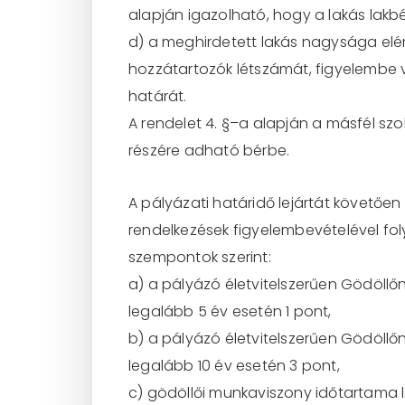
alapján igazolható, h
ogy a lakás lakbér
d) a meghirdetett lakás nagysága elér
hozzátartozók létszámát, figyelembe 
ha
tárát.
A rendelet 4. §
–
a alapján
a
másfél szo
részére adható bérbe.
A pályázati határidő lejártát követően
rendelkezések figyelembevételével fol
szempontok szerint:
a) a pályázó életvitelszerűen Gödöllő
legalább 5 év esetén 1 pont,
b) a pályázó életvitelszerűen Gödöllő
legalább 10 év esetén 3 pont,
c) gödöllői munkaviszony időtartama 