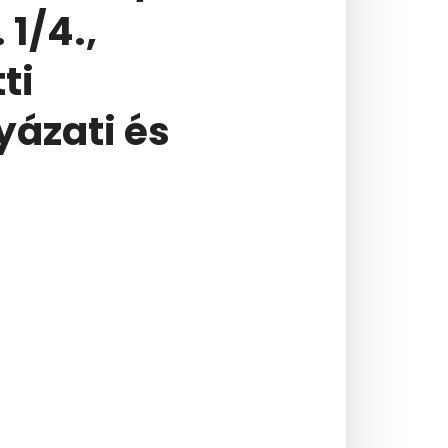
 1/4.,
ti
yázati és