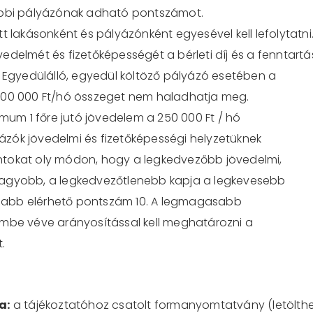
többi pályázónak adható pontszámot.
tt lakásonként
és pályázónként egyesével kell lefolytatni
övedelmét és fizetőképességét a bérleti díj és a fenntartá
. Egyedülálló, egyedül költöző pályázó esetében a
300 000 Ft/hó összeget nem haladhatja meg.
m 1 főre jutó jövedelem a 250 000 Ft / hó
zók jövedelmi és fizetőképességi helyzetüknek
ntok
at oly módon, hogy a legkedvezőbb jövedelmi,
nagyobb, a legkedvezőtlenebb kapja a legkevesebb
sabb elérhető pontszám 10. A legmagasabb
lembe véve arányo
sítással kell meghatározni a
.
ja
:
a tájékoztatóhoz csatolt formanyomtatvány (letölth