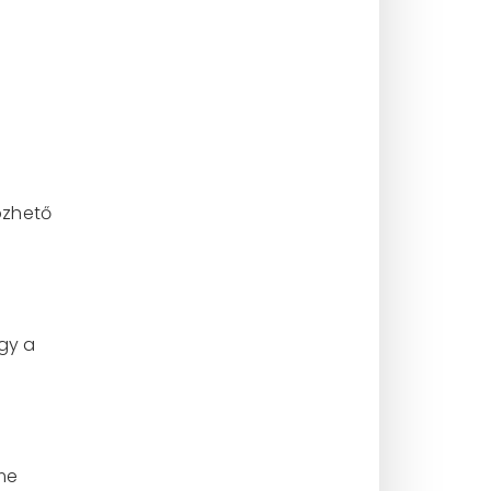
özhető
gy a
lme