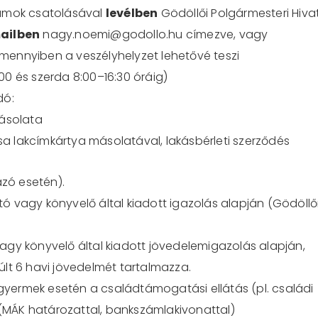
mok csatolásával
levélben
Gödöllő
i
Polgármesteri Hiva
ailben
nagy.noemi@godollo.hu
címezve
, vagy
mennyiben
a
veszélyhelyzet
lehetővé
teszi
:00 és szerda 8:00
–
16:30 óráig)
dó:
ásolata
ása lakcímkártya
másolatával
, lakásbérleti szerződés
ázó esetén).
 vagy könyvelő által kiadott igazolás alapján (Gödöll
gy könyvelő által kiadott jövedelemigazolás alapján,
lt 6 havi jövedelmét tartalmazza.
 gyermek esetén a családtámogatási ellátás (pl. családi
(MÁK határozattal, bankszámlakivonattal)