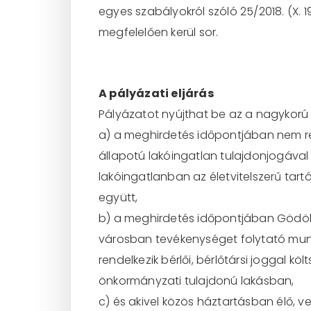
egyes
szabályokról
szóló
25/2018.
(X.
1
megfelelően kerül sor.
A pályázati eljárás
P
ályázatot nyújthat be az a nagykorú
a) a meghirdetés időpontjában nem re
állapotú lakóingatlan tulajdonjogával
lakóinga
tlanban az életvitelszerű tart
együtt,
b) a meghirdetés időpontjában Gödöllő
városban tevékenységet folytató mu
rendelkezik
bérlői,
bérlőtársi
joggal
köl
önkormányzati tulajdonú lakásban,
c) és akivel közös háztartásban élő, v