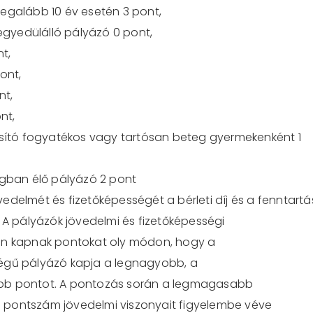
egalább 10 év esetén 3 pont,
 egyedülálló pályázó 0 pon
t,
nt,
ont,
nt,
nt,
gosító fogyatékos vagy tartósan beteg gyermekenként 1
ágban élő pályázó 2 pont
jövedelmét és fizetőképességét a bérleti díj és a fennta
rtá
A
pályázók
jövedelmi
és
fizetőképességi
án
kapnak
pontokat
oly
módon,
hogy
a
ségű
pályázó
kapja
a
legnagyobb,
a
bb pontot. A pontozás során a legmagasabb
 pontszám jövedelmi viszonyait figyelembe véve