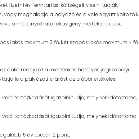
ét fizetni és fenntartási költségeit viselni tudják,
i, vagy meghaladja a pályázó és a vele együtt költöző k
véve a méltányolható lakásigény mértékének alsó
bás lakás maximum 3 fő,
két
szobás lakás maximum
4
fő
az önkormányzat a mindenkori hatályos jogszabályi
ytatja
le a pályázati eljárást az
alábbi
értékelési
n való tartózkodását igazolni tudja, melynek időtartama,
n való tartózkodását igazoln
i tudja, melynek időtartama
legalább 5 év esetén 2 pont,