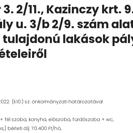
. 2/11., Kazinczy krt. 9.
 u. 3/b 2/9. szám alat
tulajdonú lakások pál
ételeiről
20
22
. (
I
I.1
0
.) sz. önkormányzati határozatával
+ fél szoba
, konyha,
előszoba, fürdőszoba
+
wc,
os
,) bérleti díj:
70
.
4
00 Ft/hó,