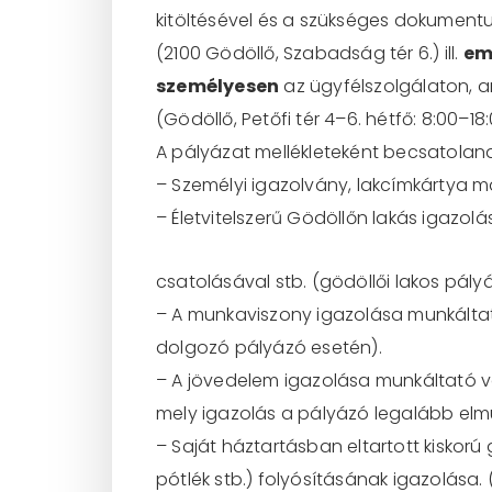
kitöltésével és
a szükséges dokumentu
(2100 Gödöllő, Szabadság tér 6.)
ill.
em
személyesen
az
ügyfélszolgálaton
,
a
(Gödöllő, Petőfi tér 4
–
6. hé
tfő: 8:00
–
18
A pályázat mellékleteként becsatolan
–
Személyi igazolvány, lakcímkártya
m
–
Életvitelszerű Gödöllőn lakás igazol
csatolásával stb. (gödöllői
lakos pály
–
A munkaviszony igazolása munkáltató
dolgozó pályázó esetén).
–
A jövedelem igazolása munkáltató va
mely igazolás a pályázó l
egalább elmú
–
Saját háztartásban eltartott kiskorú
pótlék stb.) folyósításának igazolása.