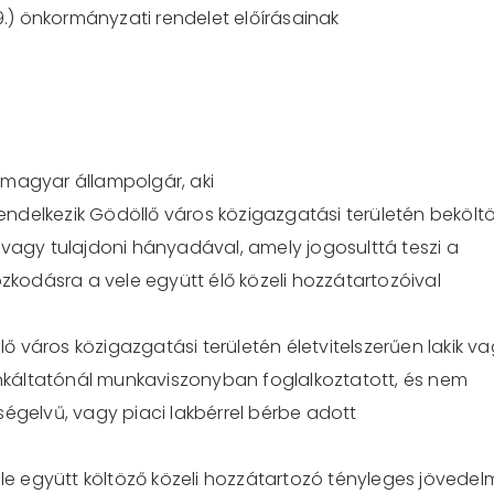
9.)
önkormányzati
rendelet
előírásainak
 magyar állampolgár, aki
ndelkezik Gödöllő város közigazgatási területén bekölt
 vagy tulajdoni hányadával, amely jogosulttá teszi a
ózkodásra a vele együtt élő közeli hozzátartozóival
 város közigazgatási területén életvitelszerűen lakik va
nkáltatónál munkaviszonyban fogla
lkoztatott, és nem
tségelvű
,
vagy
piaci
lakbérrel
bérbe
adott
ele együtt költöző közeli hozzátartozó tényleges jövede