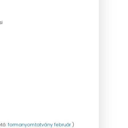
.
si
ető:
formanyomtatvány február
)