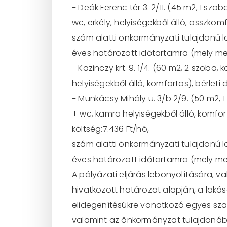
−
Deák Ferenc tér 3. 2/11
.
(4
5
m
2
, 1 szo
wc, erkély, helyiségekből álló, összkomfo
szám alatti önkormányzati tulajdonú l
éves
határozott időtartamra (mely m
−
Kazinczy krt. 9. 1/4
. (
60
m
2
,
2
szoba, k
helyiségekből álló, komfortos), bérleti dí
−
Munkácsy Mihály u. 3/b 2/9
.
(
50
m
2
,
1
+
wc,
kamra
helyiségekből
álló,
komfor
költség:7.436 Ft/hó,
szám alatti önkormányzati tulajdonú l
éves határozott időtartamra (mely m
A
pályázati eljárás lebonyolítására, v
hivatkozott
határozat
alapján,
a
laká
elidegenítésükre vonatkozó egyes szabál
vala
mint az önkormányzat tulajdonába