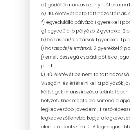
d) gödöllői munkaviszony időtartama l
e) 40. életévét betöltött házastársak,
f) egyedülálló pályázó 1 gyerekkel 1 po
g) egyedülálló pályázó 2 gyerekkel 2 p
h) házaspár/élettársak 1 gyerekkel 1 po
i) házaspár/élettársak 2 gyerekkel 2 po
j) emelt összegű családi pótlékra jo
pont.
k) 40. életévét be nem töltött házass
Vizsgálni és értékelni kell a pályázók 
költségek
finanszírozása
tekintetében.
helyzetüknek
megfelelő
sorrend
alapj
legkedvezőbb
jövedelmi,
fizetőképes
legkedvezőtlenebb kapja a le
gkevese
elérhető pontszám 10. A legmagasabb