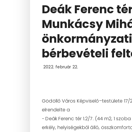
Deák Ferenc tér 3
Munkácsy Mihály
önkormányzati 
bérbevételi felt
2022. február 22.
Gödöllő Város
Képviselő
–
testület
e
17
/
elrendelte a
−
Deák Ferenc tér 1.2/7
. (
4
4 m
2
, 1 szoba
erkély, helyiségekből álló, összkomfort