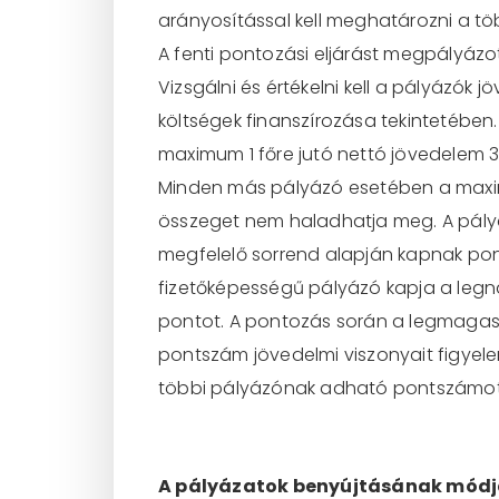
arányosítással kell meghatározni a 
A fenti pontozási eljárást megpályázo
Vizsgálni és értékelni kell a pályázók j
költségek finanszírozása tekintetében
maximum 1 főre jutó ne
ttó jövedelem 
Minden más pályázó esetében a maximu
összeget nem haladhatja meg. A pályá
megfelelő sorrend alapján kapnak po
fizetőképességű pályázó kapja a leg
pontot. A pontozás során a legmaga
pontszám jövedelmi viszonyait figye
többi pályázónak adható pontszámot
A pályázatok benyújtásának mód