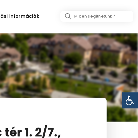
Search
ási információk
...
Eszk
r 1. 2/7.,