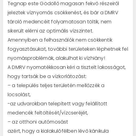
Tegnap este Gödöllő magasan fekvő részeiről
jeleztek víznyomás csökkenést, és bár a DMRV
tároló medencéit folyamatosan töltik, nem
sikerült elérni az optimális vízszintet.
Amennyiben a felhasználók nem csökkentik
fogyasztásukat, további területeken léphetnek fel
nyomásproblémák, alakulhat ki vízhiány!
A DMRV nyomatékkosan kéri a tisztelt lakosságot,
hogy tartsák be a vízkorlátozást:
– a település teljes területén mellőzzék a
locsolást,
-az udvarokban telepített vagy felállított
medencék feltöltését/vízcseréjét,
– az otthoni autómosást
azért, hogy a kialakulófélben lévő kánikula