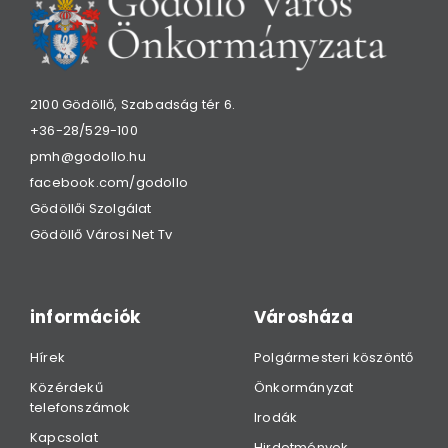
2100 Gödöllő, Szabadság tér 6.
+36-28/529-100
pmh@godollo.hu
facebook.com/godollo
Gödöllői Szolgálat
Gödöllő Városi Net Tv
információk
Városháza
Hírek
Polgármesteri köszöntő
Közérdekű
Önkormányzat
telefonszámok
Irodák
Kapcsolat
Hirdetmények