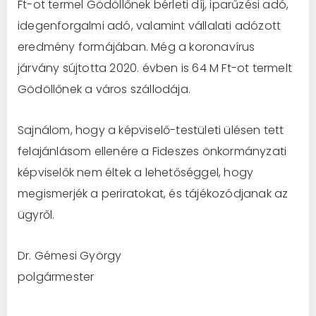
Ft-ot termel Gödöllőnek bérleti díj, iparűzési adó,
idegenforgalmi adó, valamint vállalati adózott
eredmény formájában. Még a koronavírus
járvány sújtotta 2020. évben is 64 M Ft-ot termelt
Gödöllőnek a város szállodája.
Sajnálom, hogy a képviselő-testületi ülésen tett
felajánlásom ellenére a Fideszes önkormányzati
képviselők nem éltek a lehetőséggel, hogy
megismerjék a periratokat, és tájékozódjanak az
ügyről.
Dr. Gémesi György
polgármester