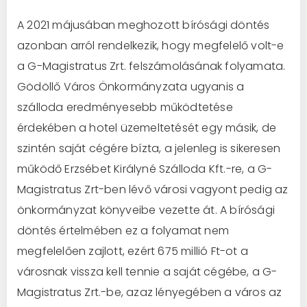
A 2021 májusában meghozott bírósági döntés
azonban arról rendelkezik, hogy megfelelő volt-e
a G-Magistratus Zrt. felszámolásának folyamata.
Gödöllő Város Önkormányzata ugyanis a
szálloda eredményesebb működtetése
érdekében a hotel üzemeltetését egy másik, de
szintén saját cégére bízta, a jelenleg is sikeresen
működő Erzsébet Királyné Szálloda Kft.-re, a G-
Magistratus Zrt-ben lévő városi vagyont pedig az
önkormányzat könyveibe vezette át. A bírósági
döntés értelmében ez a folyamat nem
megfelelően zajlott, ezért 675 millió Ft-ot a
városnak vissza kell tennie a saját cégébe, a G-
Magistratus Zrt.-be, azaz lényegében a város az