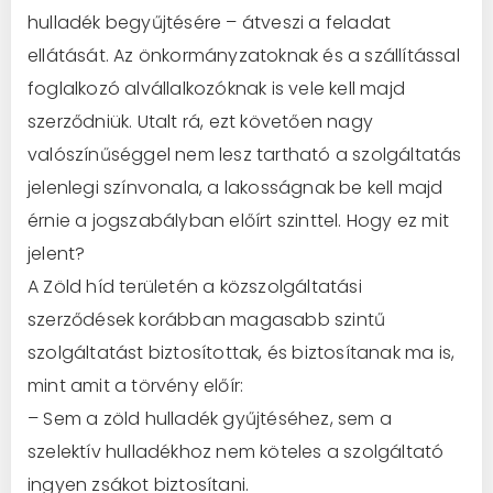
hulladék begyűjtésére – átveszi a feladat
ellátását. Az önkormányzatoknak és a szállítással
foglalkozó alvállalkozóknak is vele kell majd
szerződniük. Utalt rá, ezt követően nagy
valószínűséggel nem lesz tartható a szolgáltatás
jelenlegi színvonala, a lakosságnak be kell majd
érnie a jogszabályban előírt szinttel. Hogy ez mit
jelent?
A Zöld híd területén a közszolgáltatási
szerződések korábban magasabb szintű
szolgáltatást biztosítottak, és biztosítanak ma is,
mint amit a törvény előír:
– Sem a zöld hulladék gyűjtéséhez, sem a
szelektív hulladékhoz nem köteles a szolgáltató
ingyen zsákot biztosítani.