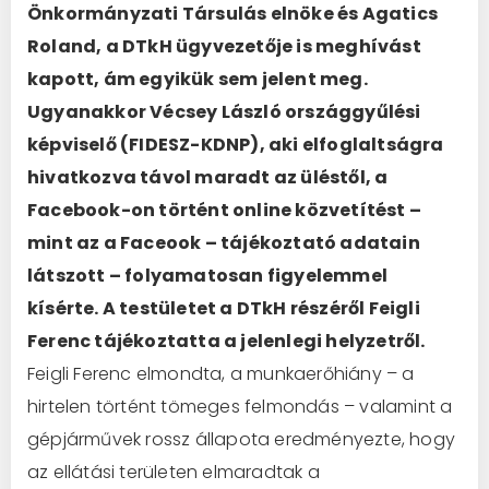
Önkormányzati Társulás elnöke és Agatics
Roland, a DTkH ügyvezetője is meghívást
kapott, ám egyikük sem jelent meg.
Ugyanakkor Vécsey László országgyűlési
képviselő (FIDESZ-KDNP), aki elfoglaltságra
hivatkozva távol maradt az üléstől, a
Facebook-on történt online közvetítést –
mint az a Faceook – tájékoztató adatain
látszott – folyamatosan figyelemmel
kísérte.
A testületet a DTkH részéről Feigli
Ferenc tájékoztatta a jelenlegi helyzetről.
Feigli Ferenc elmondta, a munkaerőhiány – a
hirtelen történt tömeges felmondás – valamint a
gépjárművek rossz állapota eredményezte, hogy
az ellátási területen elmaradtak a