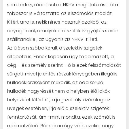
sem fedezi, ráadásul az NKHV megalakulása óta
többször is változtatta az elszámolás módját.
Kitért arra is, nekik nincs hasznuk azokból az
anyagokból, amelyeket a szelektív gyűjtés során
szállítanak el, az ugyanis az NHKV-t illeti.
Az ülésen szóba került a szelektív szigetek
állapota is. Ennek kapcsán úgy fogalmazott, a
cég – és személy szerint – ő is ezek felszámolását
sürgeti, mivel jelentős részük lényegében illegális
hulladéklerakóként működik, az oda kerülő
hulladék nagyrészét nem a helyben élő lakók
helyezik el. Kitért rá, a jogszabály kizárólag az
üvegek esetében, írja elő a szelektív szigetek
fenntartását, ám -mint mondta, ezek számát is
minimalizálná. Bár sokan úgy vélik, ezekre nagy