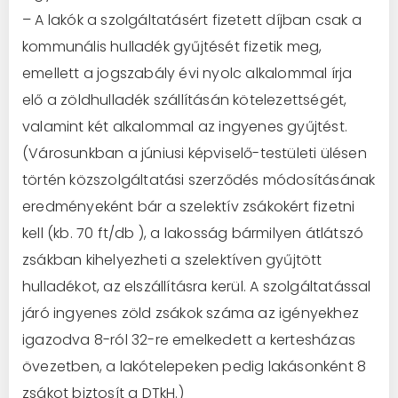
– A lakók a szolgáltatásért fizetett díjban csak a
kommunális hulladék gyűjtését fizetik meg,
emellett a jogszabály évi nyolc alkalommal írja
elő a zöldhulladék szállításán kötelezettségét,
valamint két alkalommal az ingyenes gyűjtést.
(Városunkban a júniusi képviselő-testületi ülésen
történ közszolgáltatási szerződés módosításának
eredményeként bár a szelektív zsákokért fizetni
kell (kb. 70 ft/db ), a lakosság bármilyen átlátszó
zsákban kihelyezheti a szelektíven gyűjtött
hulladékot, az elszállításra kerül. A szolgáltatással
járó ingyenes zöld zsákok száma az igényekhez
igazodva 8-ról 32-re emelkedett a kertesházas
övezetben, a lakótelepeken pedig lakásonként 8
zsákot biztosít a DTkH.)