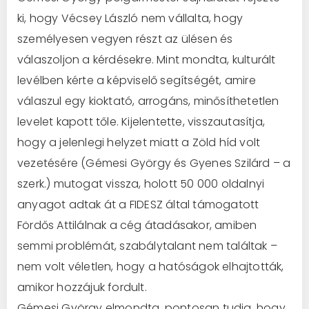
ki, hogy Vécsey László nem vállalta, hogy
személyesen vegyen részt az ülésen és
válaszoljon a kérdésekre. Mint mondta, kulturált
levélben kérte a képviselő segítségét, amire
válaszul egy kioktató, arrogáns, minősíthetetlen
levelet kapott tőle. Kijelentette, visszautasítja,
hogy a jelenlegi helyzet miatt a Zöld híd volt
vezetésére (Gémesi György és Gyenes Szilárd – a
szerk.) mutogat vissza, holott 50 000 oldalnyi
anyagot adtak át a FIDESZ által támogatott
Fördős Attilálnak a cég átadásakor, amiben
semmi problémát, szabálytalant nem találtak –
nem volt véletlen, hogy a hatóságok elhajtották,
amikor hozzájuk fordult.
Gémesi György elmondta, pontosan tudja, hogy