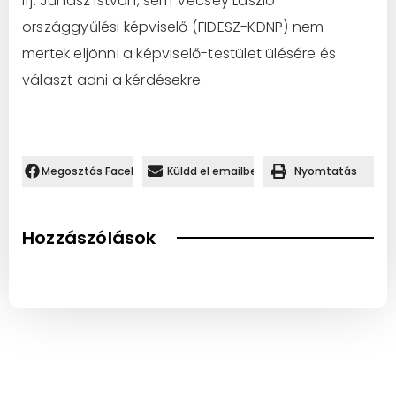
Ifj. Juhász István, sem Vécsey László
országgyűlési képviselő (FIDESZ-KDNP) nem
mertek eljönni a képviselő-testület ülésére és
választ adni a kérdésekre.
Megosztás Facebookon.
Küldd el emailben
Nyomtatás
Hozzászólások