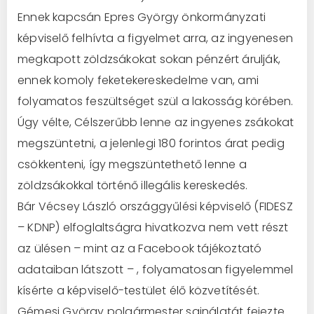
Ennek kapcsán Epres György önkormányzati
képviselő felhívta a figyelmet arra, az ingyenesen
megkapott zöldzsákokat sokan pénzért árulják,
ennek komoly feketekereskedelme van, ami
folyamatos feszültséget szül a lakosság körében.
Úgy vélte, Célszerűbb lenne az ingyenes zsákokat
megszüntetni, a jelenlegi 180 forintos árat pedig
csökkenteni, így megszüntethető lenne a
zöldzsákokkal történő illegális kereskedés.
Bár Vécsey László országgyűlési képviselő (FIDESZ
– KDNP) elfoglaltságra hivatkozva nem vett részt
az ülésen – mint az a Facebook tájékoztató
adataiban látszott – , folyamatosan figyelemmel
kísérte a képviselő-testület élő közvetítését.
Gémesi György polgármester sajnálatát fejezte