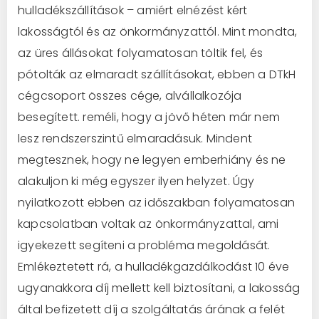
hulladékszállítások – amiért elnézést kért
lakosságtól és az önkormányzattól. Mint mondta,
az üres állásokat folyamatosan töltik fel, és
pótolták az elmaradt szállításokat, ebben a DTkH
cégcsoport összes cége, alvállalkozója
besegített. reméli, hogy a jövő héten már nem
lesz rendszerszintű elmaradásuk. Mindent
megtesznek, hogy ne legyen emberhiány és ne
alakuljon ki még egyszer ilyen helyzet. Úgy
nyilatkozott ebben az időszakban folyamatosan
kapcsolatban voltak az önkormányzattal, ami
igyekezett segíteni a probléma megoldását.
Emlékeztetett rá, a hulladékgazdálkodást 10 éve
ugyanakkora díj mellett kell biztosítani, a lakosság
által befizetett díj a szolgáltatás árának a felét