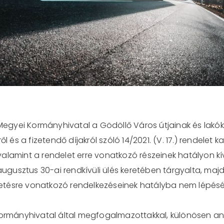
t Megyei Kormányhivatal a Gödöllő Város útjainak és lakó
l és a fizetendő díjakról szóló 14/2021. (V. 17.) rendelet 
lamint a rendelet erre vonatkozó részeinek hatályon kív
 augusztus 30-ai rendkívüli ülés keretében tárgyalta, maj
fizetésre vonatkozó rendelkezéseinek hatályba nem lépésé
 Kormányhivatal által megfogalmazottakkal, különösen a