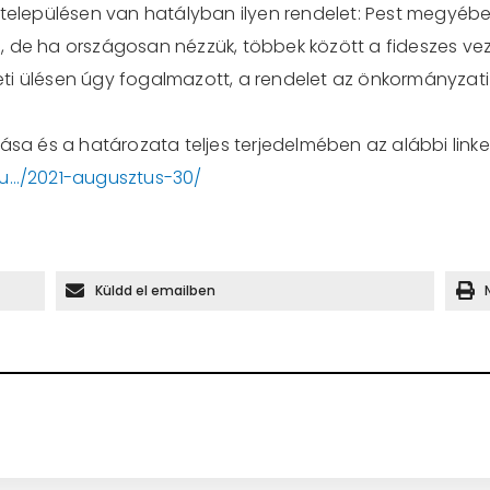
lepülésen van hatályban ilyen rendelet: Pest megyében
, de ha országosan nézzük, többek között a fideszes ve
ti ülésen úgy fogalmazott, a rendelet az önkormányzati
ása és a határozata teljes terjedelmében az alábbi link
iu…/2021-augusztus-30/
Küldd el emailben