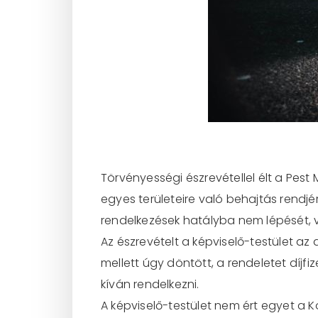
Törvényességi észrevétellel élt a Pes
egyes területeire való behajtás rendjérő
rendelkezések hatályba nem lépését, va
Az észrevételt a képviselő-testület az
mellett úgy döntött, a rendeletet díj
kíván rendelkezni.
A képviselő-testület nem ért egyet a