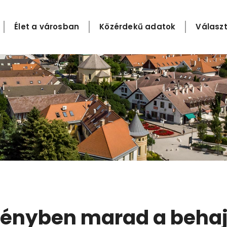
Élet a városban
Közérdekű adatok
Választ
vényben marad a behaj