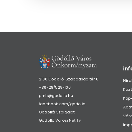
in
2100 Gödöllő, Szabadság tér 6.
Híre
+36-28/529-100
Köz
pmh@godollo.hu
Kap
facebook.com/godollo
Adat
Gödöllői Szolgálat
Váro
Gödöllő Városi Net Tv
Imp