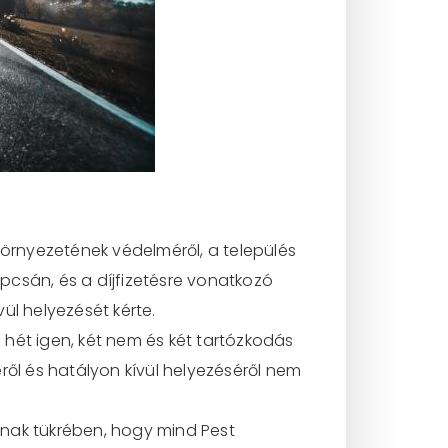
környezetének védelméről, a település
kapcsán, és a díjfizetésre vonatkozó
ül helyezését kérte.
d hét igen, két nem és két tartózkodás
ről és hatályon kívül helyezéséről nem
nnak tükrében, hogy mind Pest