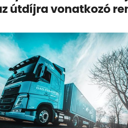
z útdíjra vonatkozó re