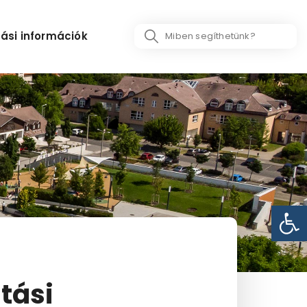
Search
ási információk
...
Eszk
tási