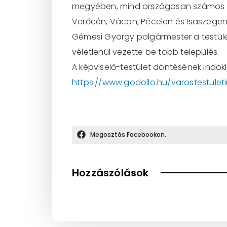
megyében, mind országosan számos te
Verőcén, Vácon, Pécelen és Isaszegen
Gémesi György polgármester a testüle
véletlenül vezette be több település.
A képviselő-testület döntésének indokl
https://www.godollo.hu/varostestulet
Megosztás Facebookon.
Hozzászólások