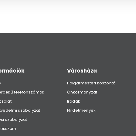
formációk
Városháza
k
Polgármesteri köszöntő
érdekű telefonszámok
Önkormányzat
csolat
Irodák
védelmi szabályzat
Hirdetmények
si szabályzat
resszum