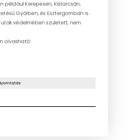
 például Kerepesen, Kistarcsán,
zetésű Győrben, és Esztergomban is .
 utak védelmében született, nem
en olvasható:
Nyomtatás