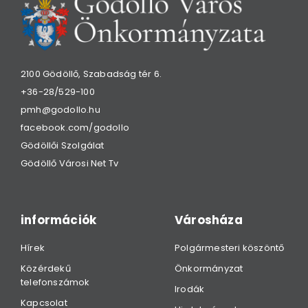
2100 Gödöllő, Szabadság tér 6.
+36-28/529-100
pmh@godollo.hu
facebook.com/godollo
Gödöllői Szolgálat
Gödöllő Városi Net Tv
információk
Városháza
Hírek
Polgármesteri köszöntő
Közérdekű
Önkormányzat
telefonszámok
Irodák
Kapcsolat