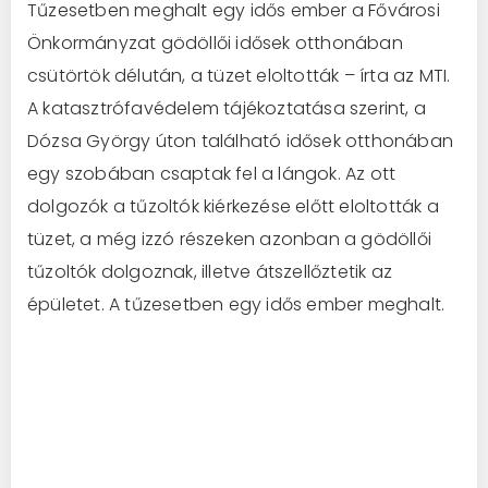
Tűzesetben meghalt egy idős ember a Fővárosi
Önkormányzat gödöllői idősek otthonában
csütörtök délután, a tüzet eloltották – írta az MTI.
A katasztrófavédelem tájékoztatása szerint, a
Dózsa György úton található idősek otthonában
egy szobában csaptak fel a lángok. Az ott
dolgozók a tűzoltók kiérkezése előtt eloltották a
tüzet, a még izzó részeken azonban a gödöllői
tűzoltók dolgoznak, illetve átszellőztetik az
épületet. A tűzesetben egy idős ember meghalt.