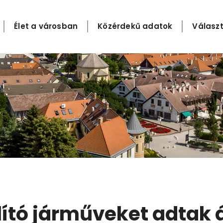
Élet a városban
Közérdekű adatok
Választ
lító járműveket adtak 