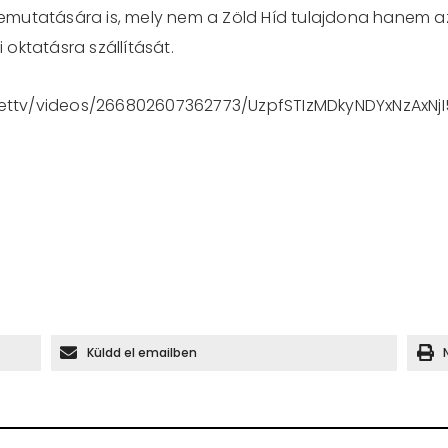
mutatására is, mely nem a Zöld Híd tulajdona hanem az ö
oktatásra szállítását.
ettv/videos/266802607362773/UzpfSTIzMDkyNDYxNzAxNj
Küldd el emailben