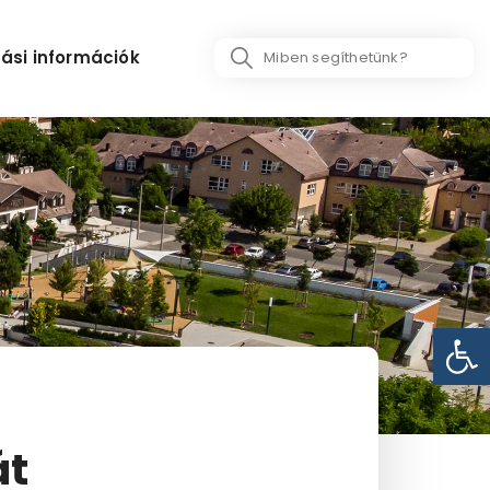
Search
ási információk
...
Eszk
át