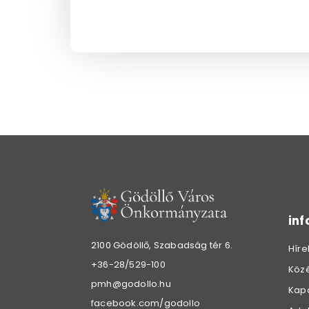
in
2100 Gödöllő, Szabadság tér 6.
Híre
+36-28/529-100
Köz
pmh@godollo.hu
Kap
facebook.com/godollo