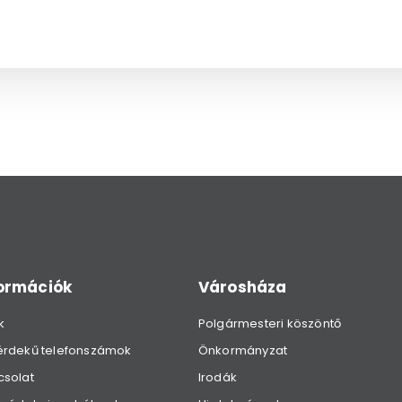
formációk
Városháza
k
Polgármesteri köszöntő
érdekű telefonszámok
Önkormányzat
csolat
Irodák