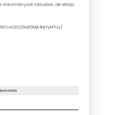
nkormányzati társulásé, aki ellátja
I5NToxODQ3Nzk5MjE4NjYyMTUy/
Nyomtatás