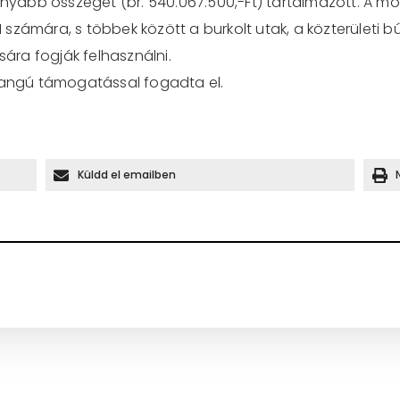
onyabb összeget (br. 540.067.500,-Ft) tartalmazott. A mos
zámára, s többek között a burkolt utak, a közterületi bút
sára fogják felhasználni.
yhangú támogatással fogadta el.
Küldd el emailben