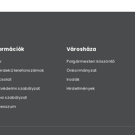
formációk
Városháza
k
Polgármesteri köszöntő
érdekű telefonszámok
Önkormányzat
csolat
Irodák
védelmi szabályzat
Hirdetmények
si szabályzat
resszum