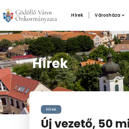
Skip
to
Hírek
Városháza
content
Hírek
Hírek
Új vezető, 50 mi