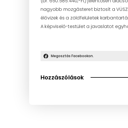
(br. 650.585.440,-Ft) jelentősen alacs
nagyobb mozgásteret biztosít a VÜSZI s
élővizek és a zöldfelületek karbantartá
A képviselő-testület a javaslatot eg
Megosztás Facebookon.
Hozzászólások