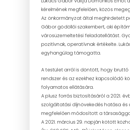
Lukács Gábor váltja Domonkos Ernőt a V
kérelmének megfelelően, közös megegy
Az önkormányzat által meghirdetett pá
Gábor gödöllői szakembert, aki építőm
városüzemeltetési feladatellátást. Gy
pozitívnak, operatívnak értékelte. Luk
egyhangúlag támogatta.
A testület arról is döntött, hogy brutt
rendszer és az ezekhez kapcsolódó kö
folyamatos ellátására.
A plusz forrás biztosításáról a 2021.
szolgáltatási díjnövekedés hatása és
megfelelően módosított a társasággal
A 2021. március 29. napján kötött kö