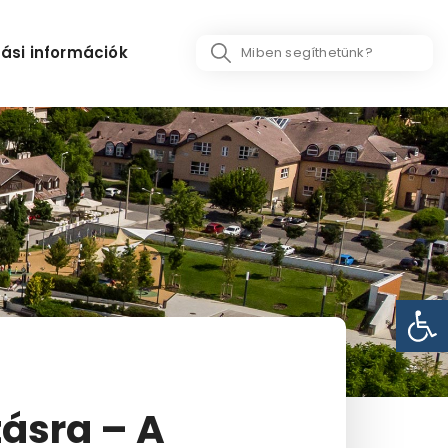
Search
ási információk
...
Eszk
tásra – A