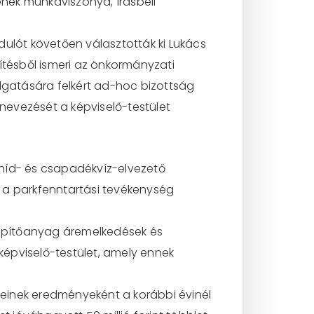
ének munkaviszonya, írásbeli
dulót követően választották ki Lukács
ítésből ismeri az önkormányzati
llgatására felkért ad-hoc bizottság
inevezését a képviselő-testület
-, híd- és csapadékvíz-elvezető
 a parkfenntartási tevékenység
ó építőanyag áremelkedések és
épviselő-testület, amely ennek
einek eredményeként a korábbi évinél