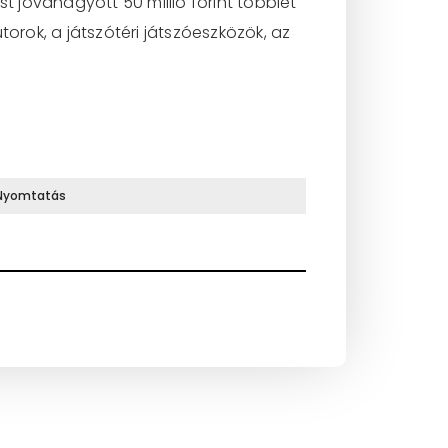
t jóváhagyott 50 millió forint többlet
orok, a játszótéri játszóeszközök, az
Nyomtatás