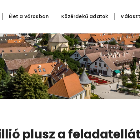
Élet a városban
Közérdekű adatok
Választ
llió plusz a feladatellá