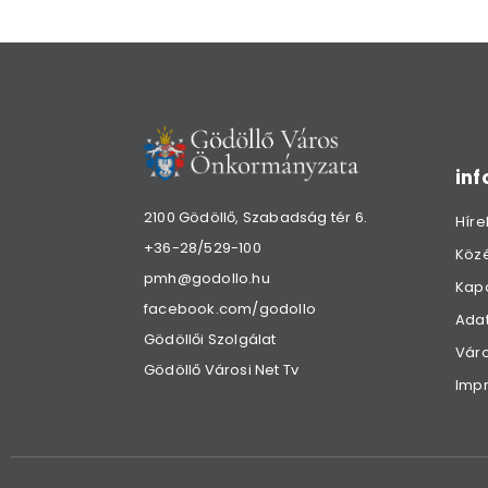
in
2100 Gödöllő, Szabadság tér 6.
Híre
+36-28/529-100
Köz
pmh@godollo.hu
Kap
facebook.com/godollo
Adat
Gödöllői Szolgálat
Váro
Gödöllő Városi Net Tv
Imp