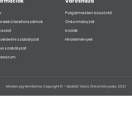
formációk
Városháza
k
Polgármesteri köszöntő
érdekű telefonszámok
Önkormányzat
csolat
Irodák
védelmi szabályzat
Hirdetmények
si szabályzat
resszum
Minden jog fenntartva. Copyright © – Gödöllő Város Önkormányzata, 2021.