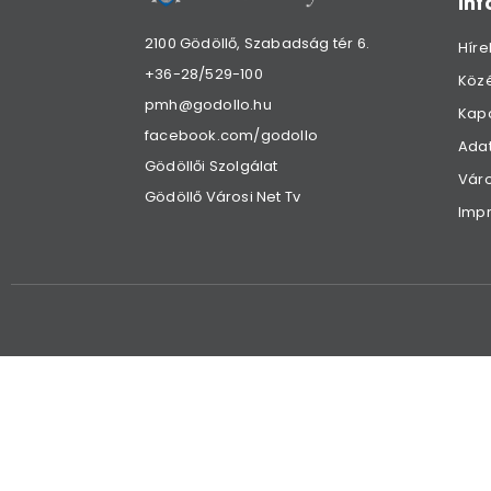
in
2100 Gödöllő, Szabadság tér 6.
Híre
+36-28/529-100
Köz
pmh@godollo.hu
Kap
facebook.com/godollo
Adat
Gödöllői Szolgálat
Váro
Gödöllő Városi Net Tv
Imp