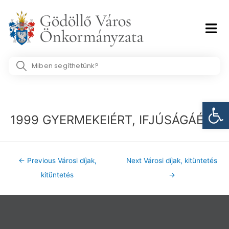
Skip
to
content
Search
...
Post
Eszk
navigation
1999 GYERMEKEIÉRT, IFJÚSÁGÁÉRT
←
Previous Városi díjak,
Next Városi díjak, kitüntetés
kitüntetés
→