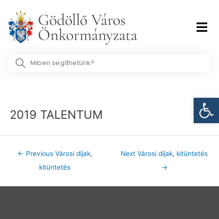
Skip
to
content
Search
...
Post
Eszk
navigation
2019 TALENTUM
←
Previous Városi díjak,
Next Városi díjak, kitüntetés
kitüntetés
→