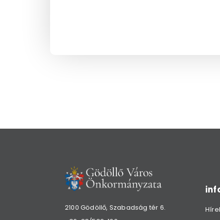
in
2100 Gödöllő, Szabadság tér 6.
Híre