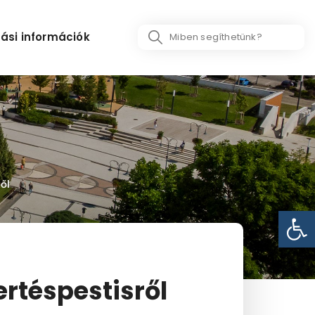
Search
ási információk
...
ől
Eszk
ertéspestisről