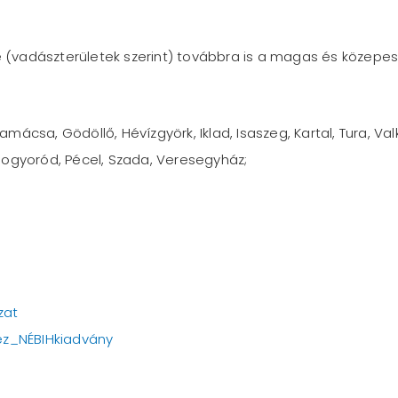
e (vadászterületek szerint) továbbra is a magas és közepes 
ácsa, Gödöllő, Hévízgyörk, Iklad, Isaszeg, Kartal, Tura, Va
Mogyoród, Pécel, Szada, Veresegyház;
zat
z_NÉBIHkiadvány