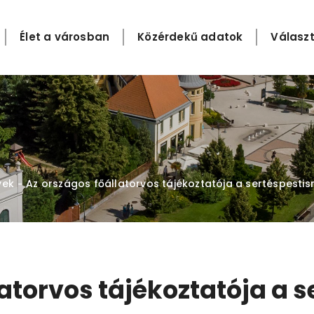
Élet a városban
Közérdekű adatok
Választ
yek
Az országos főállatorvos tájékoztatója a sertéspestisr
-
atorvos tájékoztatója a s