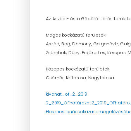
Az Aszódi- és a Gödöllői Járás terület
Magas kockázatú területek:
Aszód, Bag, Domony, Galgahévíz, Galgam
Zsámbok, Dány, Erdőkertes, Kerepes, 
Közepes kockázatú területek:
Csömör, Kistarcsa, Nagytarcsa
kivonat_of_2_2019
2_2019_OFhatározat
2_2019_OFhatáro
Hasznostanácsokazaspmegelőzéséhe