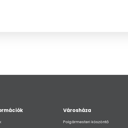
formációk
Városháza
k
Polgármesteri köszöntő