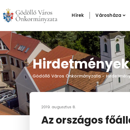
Skip
to
Hírek
Városháza
content
Hirdetmények
Gödöllő Város Önkormányzata
Hirdetmén
-
2019. augusztus 8.
Az országos főáll