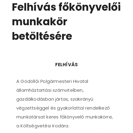
Felhívás főkönyvelői
munkakör
betöltésére
FELHÍVÁS
A Gödöllői Polgármesteri Hivatal
államháztartási számvitelben,
gazdálkodásban jártas, szakirányú
végzettséggel és gyakorlattal rendelkező
munkatársat keres főkönyvelő munkakörre,
a Költségvetési Irodára.