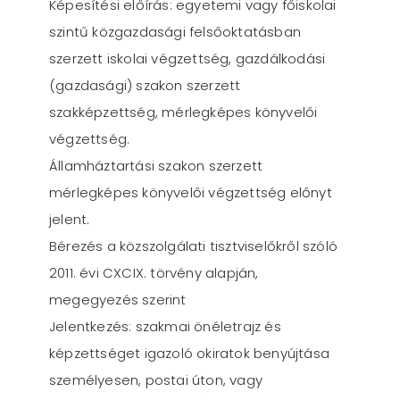
Képesítési előírás: egyetemi vagy főiskolai
szintű közgazdasági felsőoktatásban
szerzett iskolai végzettség, gazdálkodási
(gazdasági) szakon szerzett
szakképzettség, mérlegképes könyvelői
végzettség.
Államháztartási szakon szerzett
mérlegképes könyvelői végzettség előnyt
jelent.
Bérezés a közszolgálati tisztviselőkről szóló
2011. évi CXCIX. törvény alapján,
megegyezés szerint
Jelentkezés: szakmai önéletrajz és
képzettséget igazoló okiratok benyújtása
személyesen, postai úton, vagy