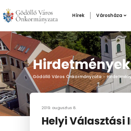
Skip
to
Hírek
Városháza
content
Hirdetmények
Gödöllő Város Önkormányzata
Hirdetmén
-
2019. augusztus 8.
Helyi Választási