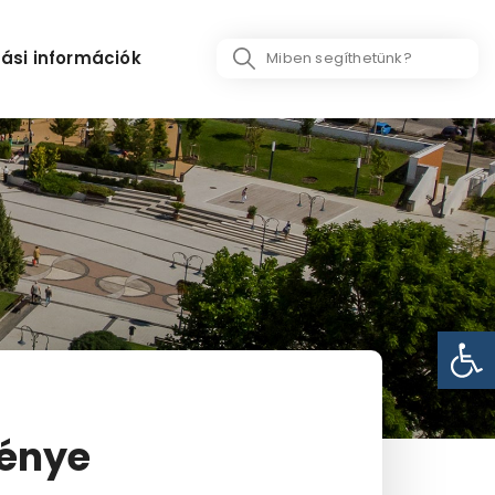
Search
ási információk
...
Eszk
ménye