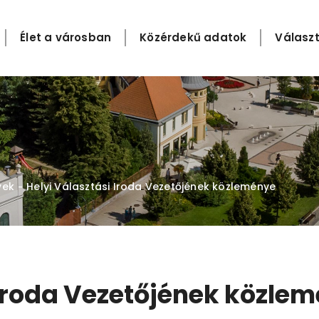
Élet a városban
Közérdekű adatok
Választ
yek
Helyi Választási Iroda Vezetőjének közleménye
-
 Iroda Vezetőjének közle