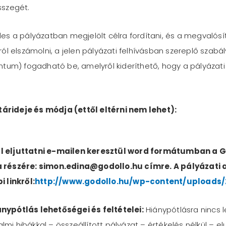
sszegét.
es a pályázatban megjelölt célra fordítani, és a megvalós
l elszámolni, a jelen pályázati felhívásban szereplő szabál
tum) fogadható be, amelyről kideríthető, hogy a pályázati
rideje és módja (ettől eltérni nem lehet):
l eljuttatni e-mailen keresztül word formátumban a Gö
 részére: simon.edina@godollo.hu címre. A pályázati a
 linkről:
http://www.godollo.hu/wp-content/uploads/
nypótlás lehetőségei és feltételei:
Hiánypótlásra nincs 
lmi hibákkal – összeállított pályázat – értékelés nélkül – elu