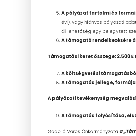
A pályázat tartalmi és formai
évi), vagy hiányos pályázati ada
áll lehetőség egy bejegyzett sze
A támogató rendelkezésére á
Támogatási keret összege: 2.500 E F
A költségvetési támogatásból
A támogatás jellege, formája
A pályázati tevékenység megvalós
A támogatás folyósítása, el
Gödöllő Város Önkormányzata
a „Tám