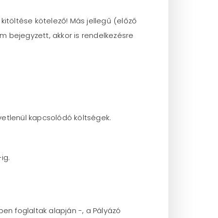
kitöltése kötelező! Más jellegű (előző
m bejegyzett, akkor is rendelkezésre
etlenül kapcsolódó költségek.
ig.
en foglaltak alapján -, a Pályázó