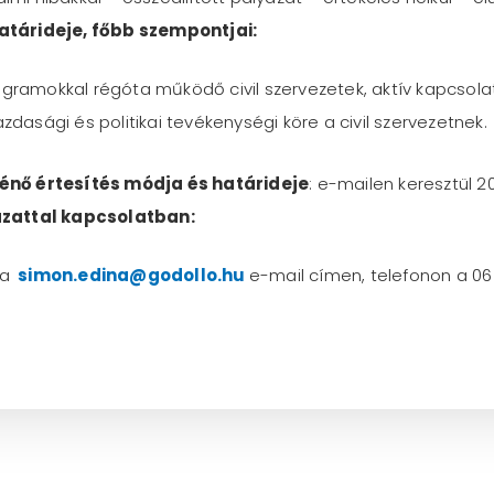
atárideje, főbb szempontjai:
gramokkal régóta működő civil szervezetek, aktív kapcsolatt
dasági és politikai tevékenységi köre a civil szervezetnek.
énő értesítés módja és határideje
: e-mailen keresztül 202
ázattal kapcsolatban:
 a
simon.edina@godollo.hu
e-mail címen, telefonon a 0