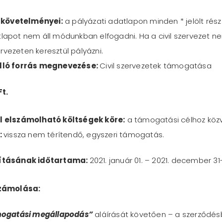
 követelményei:
a pályázati adatlapon minden * jelölt rész 
tlapot nem áll módunkban elfogadni. Ha a civil szervezet ne
rvezeten keresztül pályázni.
lló forrás megnevezése:
Civil szervezetek támogatása
t.
 elszámolható költségek köre:
a támogatási célhoz közv
:
vissza nem térítendő, egyszeri támogatás.
ításának időtartama:
2021. január 01. – 2021. december 31-
számolása:
ogatási megállapodás”
aláírását követően – a szerződésb