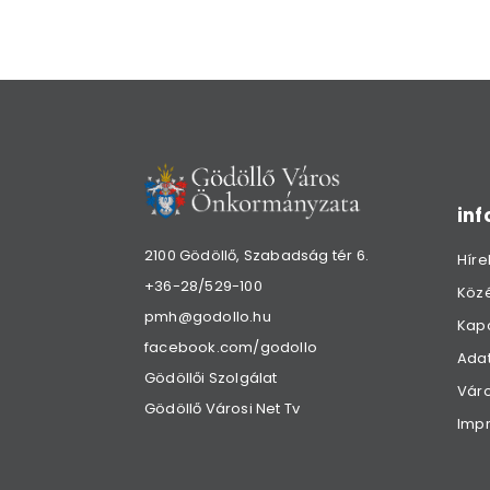
in
2100 Gödöllő, Szabadság tér 6.
Híre
+36-28/529-100
Köz
pmh@godollo.hu
Kap
facebook.com/godollo
Adat
Gödöllői Szolgálat
Váro
Gödöllő Városi Net Tv
Imp