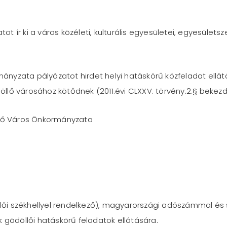
 ír ki a város közéleti, kulturális egyesületei, egyesület
rmányzata pályázatot hirdet helyi hatáskörű közfeladat ellá
lő városához kötődnek (2011.évi CLXXV. törvény.2.§ bekezd
ő Város Önkormányzata
ői székhellyel rendelkező), magyarországi adószámmal és 
 gödöllői hatáskörű feladatok ellátására.