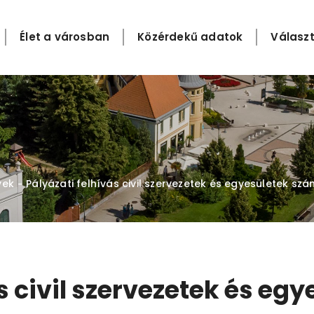
Élet a városban
Közérdekű adatok
Választ
yek
Pályázati felhívás civil szervezetek és egyesületek sz
-
s civil szervezetek és e