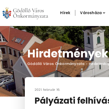
Skip
to
Hírek
Városháza
content
Hirdetmények
Gödöllő Város Önkormányzata
Hirdetmén
-
2021. február 16.
Pályázati felhívá