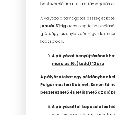
bankszámlájára utalja a támogatás ö
A Pályázó a támogatás összegét kötel
január 31-ig
az összeg felhasználásáró
(pénzügyi bizonylat, pénzügyi dokumen
kapcsolódik.
A pályázat benyújtásának hatá
március 16. (kedd) 12 óra
A pályázatokat egy példányban kel
Polgármesteri Kabinet, Simon Edina
beszerezhető és letölthető az alábbi
A pályázattal kapcsolatos hiá
eltérően – akár formai, akár tarta