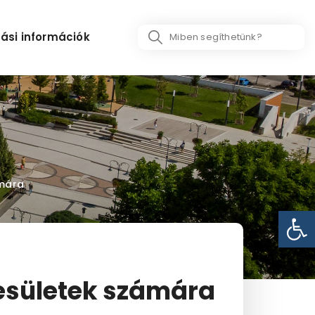
Search
ási információk
...
ámára
Eszk
gyesületek számára