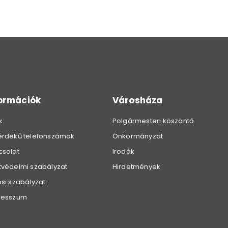
formációk
Városháza
k
Polgármesteri köszöntő
érdekű telefonszámok
Önkormányzat
csolat
Irodák
védelmi szabályzat
Hirdetmények
si szabályzat
resszum