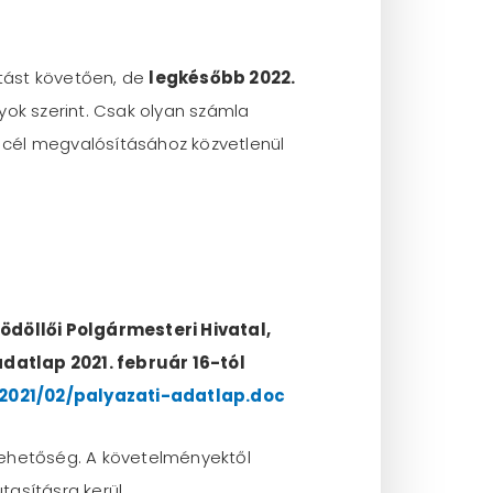
ítást követően, de
legkésőbb 2022.
yok szerint. Csak olyan számla
 cél megvalósításához közvetlenül
döllői Polgármesteri Hivatal,
datlap 2021. február 16-tól
2021/02/palyazati-adatlap.doc
lehetőség. A követelményektől
tasításra kerül.