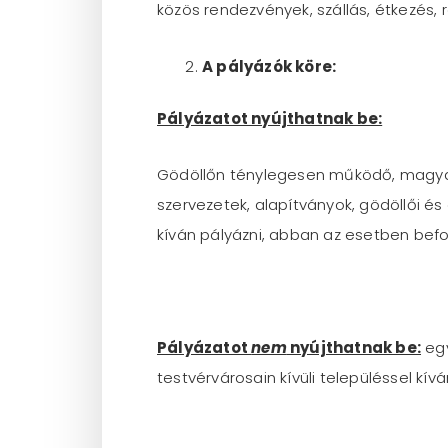
közös rendezvények, szállás, étkezés,
A pályázók köre:
Pályázatot nyújthatnak be:
Gödöllőn ténylegesen működő, magyar
szervezetek, alapítványok, gödöllői 
kíván pályázni, abban az esetben befog
Pályázatot
nem
nyújthatnak be:
egy
testvérvárosain kívüli településsel kív