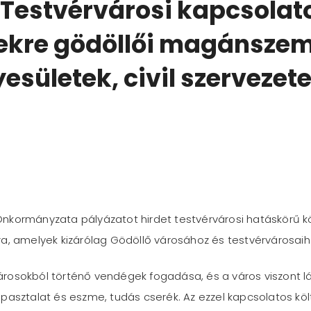
a Testvérvárosi kapcsolat
ekre gödöllői magánszem
esületek, civil szervezet
nkormányzata pályázatot hirdet testvérvárosi hatáskörű közf
 amelyek kizárólag Gödöllő városához és testvérvárosaih
osokból történő vendégek fogadása, és a város viszont lát
pasztalat és eszme, tudás cserék. Az ezzel kapcsolatos költ