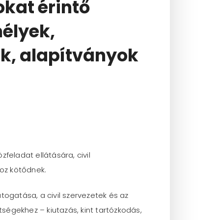
okat érintő
élyek,
ek, alapítványok
eladat ellátására, civil
oz kötődnek.
ogatása, a civil szervezetek és az
ségekhez – kiutazás, kint tartózkodás,