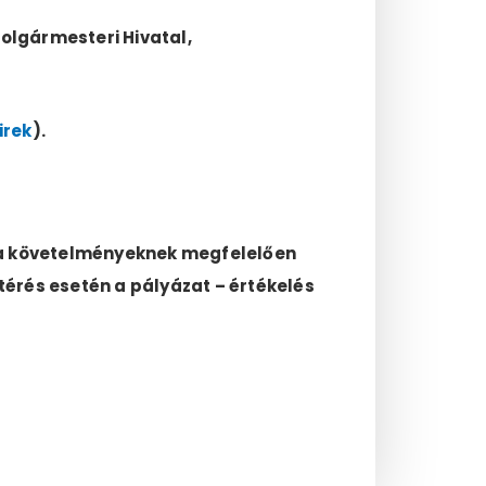
Polgármesteri Hivatal,
irek
).
gy a követelményeknek megfelelően
térés esetén a pályázat – értékelés