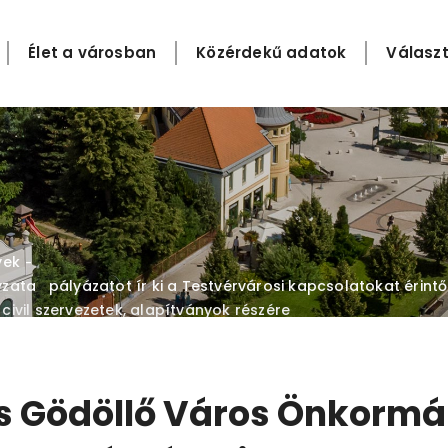
Élet a városban
Közérdekű adatok
Választ
yek
-
zata pályázatot ír ki a Testvérvárosi kapcsolatokat érintő
ivil szervezetek, alapítványok részére
vás Gödöllő Város Önkor