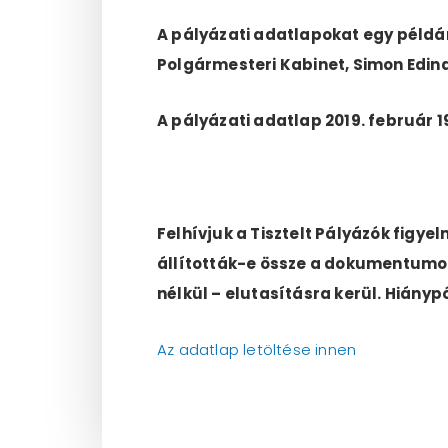
A pályázati adatlapokat egy példán
Polgármesteri Kabinet, Simon Edin
A pályázati adatlap 2019. február 19
Felhívjuk a Tisztelt Pályázók figy
állították-e össze a dokumentumokat
nélkül – elutasításra kerül. Hiányp
Az adatlap letöltése innen