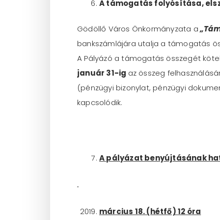
A támogatás folyósítása, el
Gödöllő Város Önkormányzata a
„Tám
bankszámlájára utalja a támogatás ö
A Pályázó a támogatás összegét kötel
január 31-ig
az összeg felhasználásár
(pénzügyi bizonylat, pénzügyi dokumen
kapcsolódik.
A pályázat benyújtásának hatá
március 18. (hétfő) 12 óra