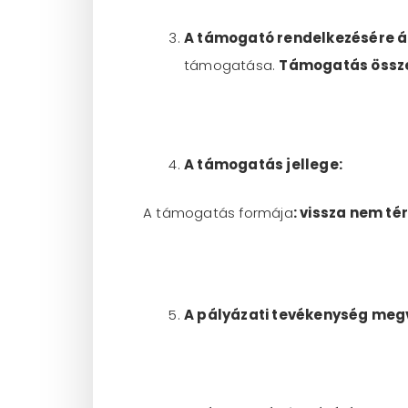
A támogató rendelkezésére á
támogatása.
Támogatás ö
ssze
A támogatás jellege:
A támogatás formája
: vissza nem té
A pályázati tevékenység megv