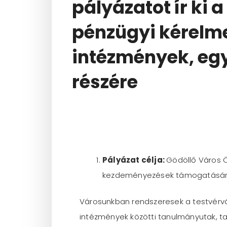
pályázatot ír ki 
pénzügyi kérelm
intézmények, egy
részére
Pályázat célja:
Gödöllő Város Ö
kezdeményezések támogatására,
Városunkban rendszeresek a testvérvár
intézmények közötti tanulmányutak, ta