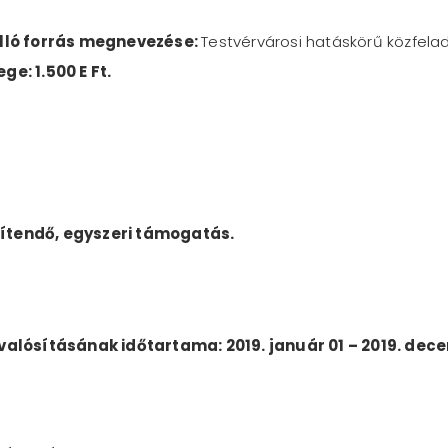
lló forrás megnevezése:
Testvérvárosi hatáskörű közfela
ge: 1.500 E Ft.
rítendő, egyszeri támogatás.
alósításának időtartama: 2019. január 01 – 2019. dece