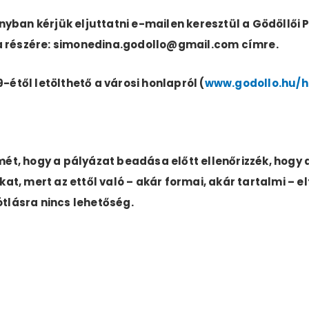
yban kérjük eljuttatni e-mailen keresztül a Gödöllői 
a részére: simonedina.godollo@gmail.com címre.
-étől letölthető a városi honlapról (
www.godollo.hu/h
elmét, hogy a pályázat beadása előtt ellenőrizzék, ho
, mert az ettől való – akár formai, akár tartalmi – el
ótlásra nincs lehetőség.