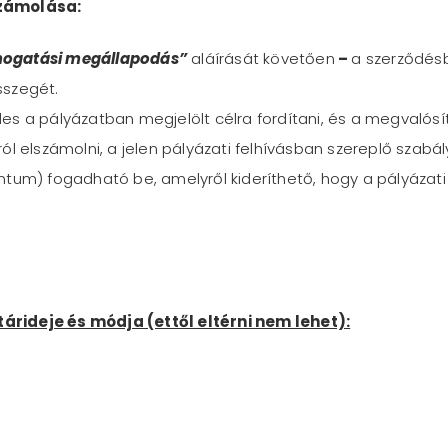
számolása:
ogatási megállapodás”
aláírását követően
–
a szerződésb
sszegét.
es a pályázatban megjelölt célra fordítani, és a megvalós
ól elszámolni, a jelen pályázati felhívásban szereplő szabál
tum) fogadható be, amelyről kideríthető, hogy a pályázati
rideje és módja (ettől eltérni nem lehet):