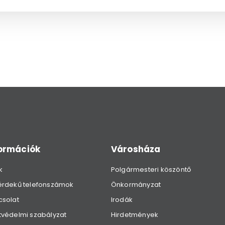
formációk
Városháza
k
Polgármesteri köszöntő
érdekű telefonszámok
Önkormányzat
csolat
Irodák
védelmi szabályzat
Hirdetmények