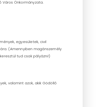
llő Város Önkormányzata.
nyek, egyesületek, civil
átására. (Amennyiben magánszemély
eresztül tud csak pályázni!)
k, valamint azok, akik Gödöllő