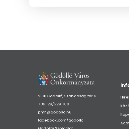
in
2100 Gödöllő, Szabadság tér 6.
Híre
+36-28/529-100
Köz
pmh@godollo.hu
Kap
facebook.com/godollo
Adat
Gödöllői Szolgálat