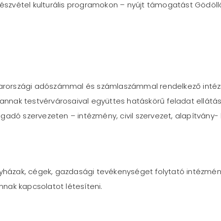
 részvétel kulturális programokon – nyújt támogatást Gödö
országi adószámmal és számlaszámmal rendelkező intézmé
és annak testvérvárosaival együttes hatáskörű feladat ell
adó szervezeten – intézmény, civil szervezet, alapítvány- k
házak, cégek, gazdasági tevékenységet folytató intézménye
ánnak kapcsolatot létesíteni.