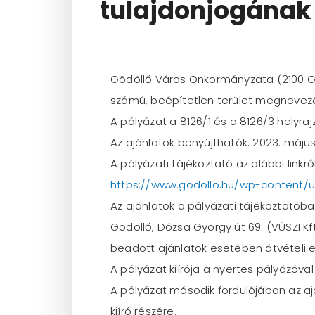
tulajdonjogának
Gödöllő Város Önkormányzata (2100 Gödö
számú, beépítetlen terület megnevezé
A pályázat a 8126/1 és a 8126/3 helyra
Az ajánlatok benyújthatók: 2023. május 
A pályázati tájékoztató az alábbi linkről
https://www.godollo.hu/wp-content/
Az ajánlatok a pályázati tájékoztató
Gödöllő, Dózsa György út 69. (VÜSZI Kf
beadott ajánlatok esetében átvételi el
A pályázat kiírója a nyertes pályázóval
A pályázat második fordulójában az aj
kiíró részére.