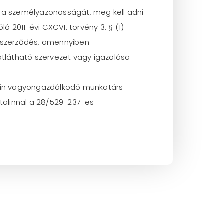
 a személyazonosságát, meg kell adni
2011. évi CXCVI. törvény 3. § (1)
a szerződés, amennyiben
átlátható szervezet vagy igazolása
talin vagyongazdálkodó munkatárs
Katalinnal a 28/529-237-es