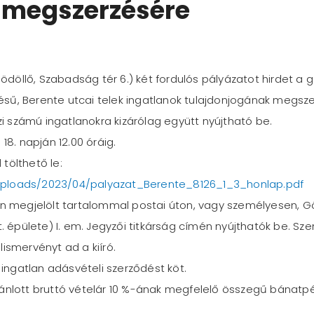
 megszerzésére
llő, Szabadság tér 6.) két fordulós pályázatot hirdet a göd
sű, Berente utcai telek ingatlanok tulajdonjogának megsze
jzi számú ingatlanokra kizárólag együtt nyújtható be.
18. napján 12.00 óráig.
 tölthető le:
uploads/2023/04/palyazat_Berente_8126_1_3_honlap.pdf
ban megjelölt tartalommal postai úton, vagy személyesen, 
t. épülete) I. em. Jegyzői titkárság címén nyújthatók be. Sz
ismervényt ad a kiíró.
 ingatlan adásvételi szerződést köt.
ánlott bruttó vételár 10 %-ának megfelelő összegű bánatpé