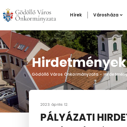
Skip
to
Hírek
Városháza
content
Hirdetmények
Gödöllő Város Önkormányzata
Hirdetmén
-
2023. április 12.
PÁLYÁZATI HIRDET