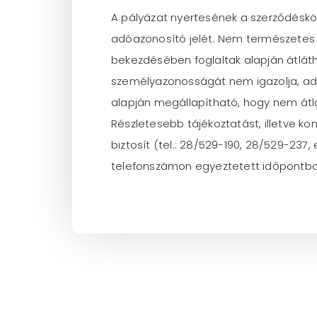
A pályázat nyertesének a szerződéskö
adóazonosító jelét. Nem természetes sz
bekezdésében foglaltak alapján átlát
személyazonosságát nem igazolja, adó
alapján megállapítható, hogy nem átl
Részletesebb tájékoztatást, illetve k
biztosít (tel.: 28/529-190, 28/529-237
telefonszámon egyeztetett időpontb