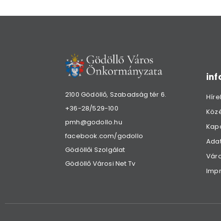
in
2100 Gödöllő, Szabadság tér 6.
Híre
+36-28/529-100
Köz
pmh@godollo.hu
Kap
facebook.com/godollo
Adat
Gödöllői Szolgálat
Váro
Gödöllő Városi Net Tv
Imp