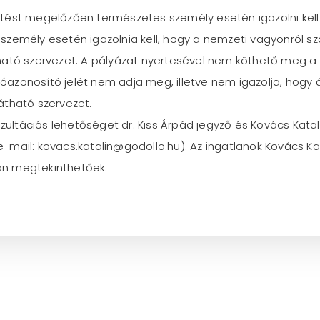
tést megelőzően természetes személy esetén igazolni kell
emély esetén igazolnia kell, hogy a nemzeti vagyonról szóló 
ható szervezet. A pályázat nyertesével nem köthető meg 
azonosító jelét nem adja meg, illetve nem igazolja, hogy 
átható szervezet.
onzultációs lehetőséget dr. Kiss Árpád jegyző és Kovács Ka
, e-mail: kovacs.katalin@godollo.hu). Az ingatlanok Kovács 
an megtekinthetőek.