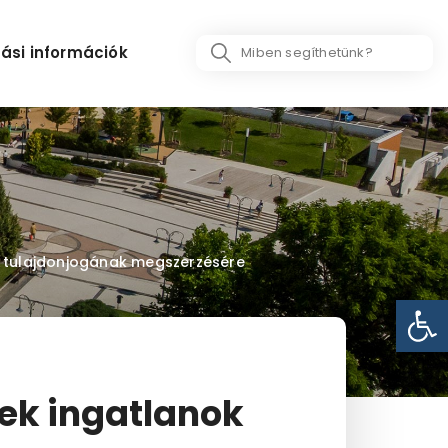
Search
ási információk
...
k tulajdonjogának megszerzésére
Eszk
ek ingatlanok