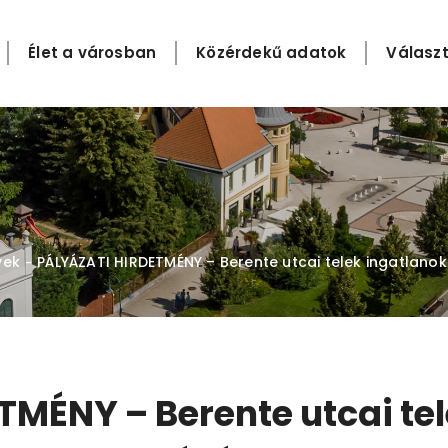
Élet a városban
Közérdekű adatok
Választ
yek
PÁLYÁZATI HIRDETMÉNY – Berente utcai telek ingatlano
-
MÉNY – Berente utcai tel