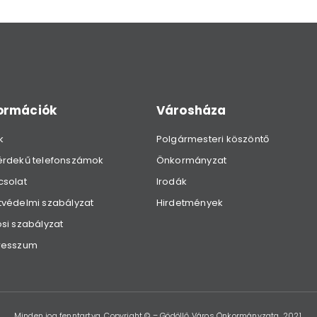
formációk
Városháza
k
Polgármesteri köszöntő
érdekű telefonszámok
Önkormányzat
csolat
Irodák
védelmi szabályzat
Hirdetmények
si szabályzat
resszum
Minden jog fenntartva. Copyright © – Gödöllő Város Önkormányzata, 2021.