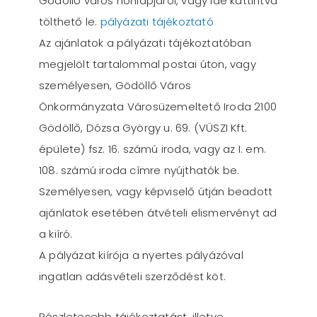
Gödöllő város honlapjáról, vagy ide kattintva
tölthető le.
pályázati tájékoztató
Az ajánlatok a pályázati tájékoztatóban
megjelölt tartalommal postai úton, vagy
személyesen, Gödöllő Város
Önkormányzata Városüzemeltető Iroda 2100
Gödöllő, Dózsa György u. 69. (VÜSZI Kft.
épülete) fsz. 16. számú iroda, vagy az I. em.
108. számú iroda címre nyújthatók be.
Személyesen, vagy képviselő útján beadott
ajánlatok esetében átvételi elismervényt ad
a kiíró.
A pályázat kiírója a nyertes pályázóval
ingatlan adásvételi szerződést köt.
Részletesebb tájékoztatást, illetve