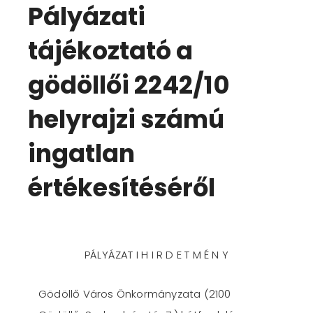
Pályázati
tájékoztató a
gödöllői 2242/10
helyrajzi számú
ingatlan
értékesítéséről
PÁLYÁZAT I H I R D E T M É N Y
Gödöllő Város Önkormányzata (2100