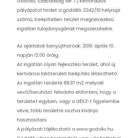
Gödöllő, Szabadság tér 7.) kétfordulós
pályázatot hirdet a gödöllői 2242/10 helyrajzi
számú, beépítetlen terület megnevezésű
ingatlan tulajdonjogának megszerzésére.
Az ajánlatok benyújthatóak: 2019. április 10.
napján 12.00 óráig.
Az ingatlan olyan fejlesztési terület, ahol új
kertvárosi lakóterületi beépítés létesíthető.
Az ingatlan területe 6837 m2 melynél
vevő/beruházó feladata eldönteni, hogy a
területet egyben, vagy a GÉSZ-t figyelembe
véve, több területre osztva kívánja
hasznosítani.
A pályázati tájékoztató a www.godollo.hu