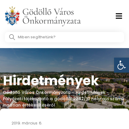
Skip
to
content
Search
...
Eszk
Hirdetmények
Gödöllő Város Önkormányzata
Hirdetmények
-
-
Pályázati tájékoztató a gödöllői 2242/10 helyrajzi számú
ingatlan értékesítéséről
2019. március 6.