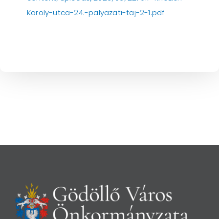
Karoly-utca-24.-palyazati-taj-2-1.pdf