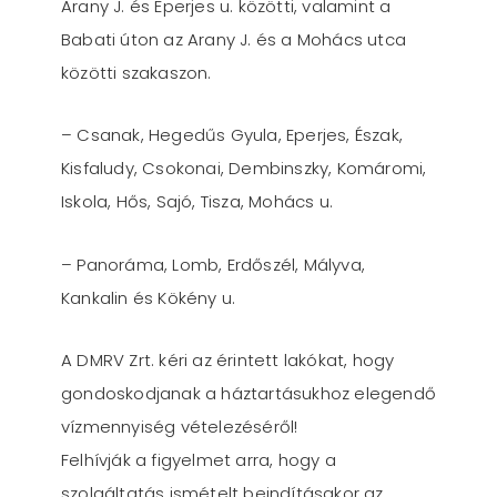
Arany J. és Eperjes u. közötti, valamint a
Babati úton az Arany J. és a Mohács utca
közötti szakaszon.
– Csanak, Hegedűs Gyula, Eperjes, Észak,
Kisfaludy, Csokonai, Dembinszky, Komáromi,
Iskola, Hős, Sajó, Tisza, Mohács u.
– Panoráma, Lomb, Erdőszél, Mályva,
Kankalin és Kökény u.
A DMRV Zrt. kéri az érintett lakókat, hogy
gondoskodjanak a háztartásukhoz elegendő
vízmennyiség vételezéséről!
Felhívják a figyelmet arra, hogy a
szolgáltatás ismételt beindításakor az