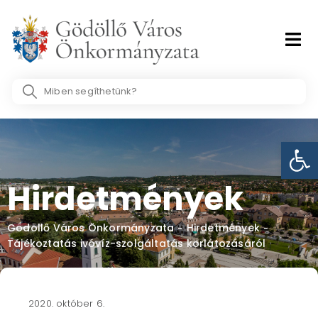
Skip
to
content
Search
...
Eszk
Hirdetmények
Gödöllő Város Önkormányzata
Hirdetmények
-
-
Tájékoztatás ivóvíz-szolgáltatás korlátozásáról
2020. október 6.