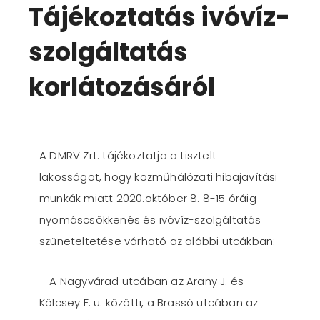
Tájékoztatás ivóvíz-
szolgáltatás
korlátozásáról
A DMRV Zrt. tájékoztatja a tisztelt
lakosságot, hogy közműhálózati hibajavítási
munkák miatt 2020.október 8. 8-15 óráig
nyomáscsökkenés és ivóvíz-szolgáltatás
szüneteltetése várható az alábbi utcákban:
– A Nagyvárad utcában az Arany J. és
Kölcsey F. u. közötti, a Brassó utcában az