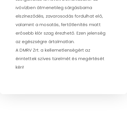
ivóvízben átmenetileg sárgásbarna
elszíneződés, zavarosodás fordulhat elő,
valamint a mosatás, fertőtlenítés miatt
erősebb klór szag érezhető. Ezen jelenség
az egészségre ártalmatlan.
A DMRV Zrt. a kellemetlenségért az
érintettek szíves türelmét és megértését
kéri!