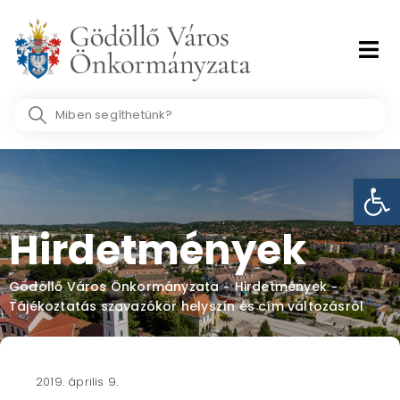
Skip
to
content
Search
...
Eszk
Hirdetmények
Gödöllő Város Önkormányzata
Hirdetmények
-
-
Tájékoztatás szavazókör helyszín és cím változásról
2019. április 9.