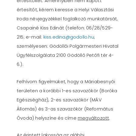
értesítőket. Amennyiben nem kapott
értesítőt, kérem keresse a Helyi Választási
Iroda névjegyzékkel foglalkozó munkatársát,
Csapainé Kiss Edinát (telefon: 06/28/529-
215; e-mail:
kiss.edina@godollo.hu
;
személyesen: Gödöllői Polgármesteri Hivatal
Ügyfélszolgálata 2100 Gödöllő Petőfi tér 4-
6.).
Felhívom figyelmüket, hogy a Máriabesnyői
területen a korábbi 1-es szavazókör (Boróka
Egészségház), 2-es szavazókör (MÁV
Állomás) és 3-as szavazókör (Református
Óvoda) helyszíne és címe
megváltozott
.
Az érintett lakosság az alábbi