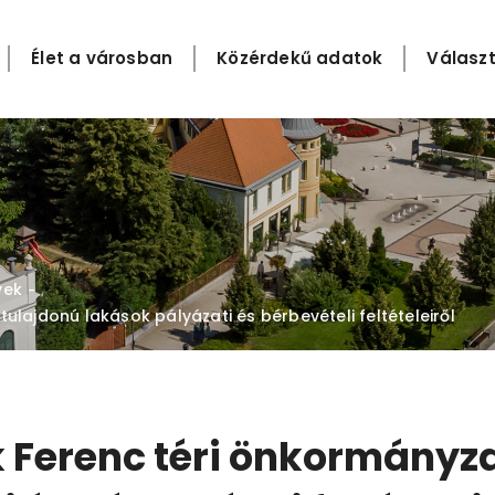
Élet a városban
Közérdekű adatok
Választ
yek
-
ulajdonú lakások pályázati és bérbevételi feltételeiről
 Ferenc téri önkormányza