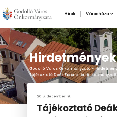
Skip
to
Hírek
Városháza
content
Hirdetmények
Gödöllő Város Önkormányzata
Hirdetmén
-
Tájékoztató Deák Ferenc téri önkormányzati t
2018. december 19.
Tájékoztató Deák