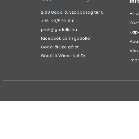
in
2100 Gödöllő, Szabadság tér 6.
Híre
+36-28/529-100
Köz
pmh@godollo.hu
Kap
facebook.com/godollo
Adat
Gödöllői Szolgálat
Váro
Gödöllő Városi Net Tv
Imp