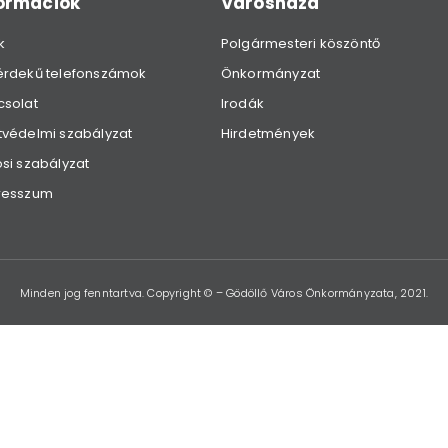
formációk
Városháza
k
Polgármesteri köszöntő
érdekű telefonszámok
Önkormányzat
csolat
Irodák
védelmi szabályzat
Hirdetmények
si szabályzat
resszum
Minden jog fenntartva. Copyright © – Gödöllő Város Önkormányzata, 2021.