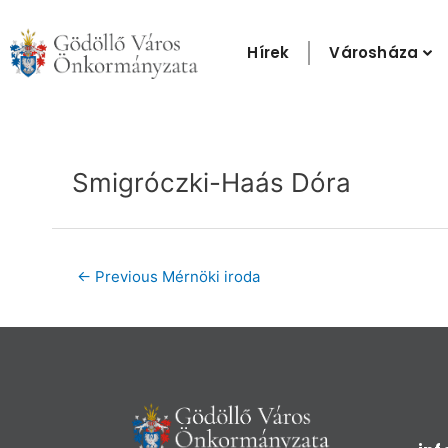
Skip
to
Hírek
Városháza
content
Post
navigation
Smigróczki-Haás Dóra
←
Previous Mérnöki iroda