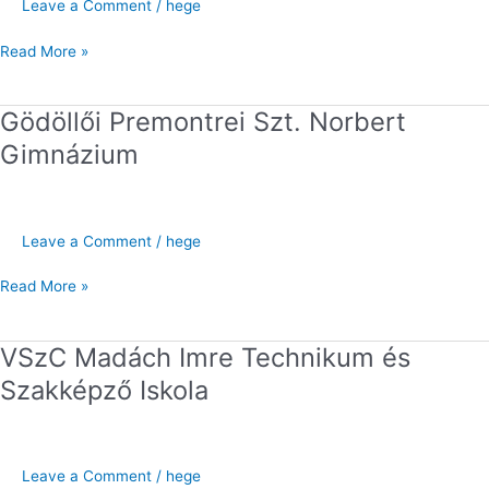
Leave a Comment
/
hege
Read More »
Gödöllői Premontrei Szt. Norbert
Gödöllői
Premontrei
Gimnázium
Szt.
Norbert
Gimnázium
Leave a Comment
/
hege
Read More »
VSzC Madách Imre Technikum és
VSzC
Madách
Szakképző Iskola
Imre
Technikum
és
Szakképző
Leave a Comment
/
hege