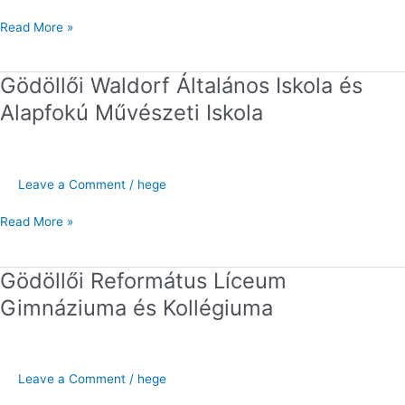
Iskola
Read More »
Gödöllői Waldorf Általános Iskola és
Gödöllői
Waldorf
Alapfokú Művészeti Iskola
Általános
Iskola
és
Alapfokú
Leave a Comment
/
hege
Művészeti
Iskola
Read More »
Gödöllői Református Líceum
Gödöllői
Református
Gimnáziuma és Kollégiuma
Líceum
Gimnáziuma
és
Kollégiuma
Leave a Comment
/
hege