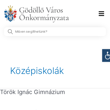
Skip
to
content
Search
...
Es
Középiskolák
Török Ignác Gimnázium
Török
Ignác
Gimnázium