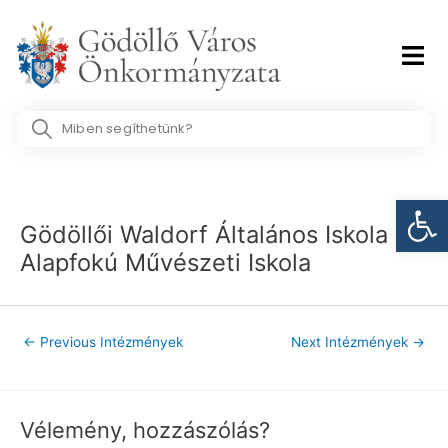
Skip
to
content
Search
...
Post
Eszk
navigation
Gödöllői Waldorf Általános Iskola és
Alapfokú Művészeti Iskola
←
Previous Intézmények
Next Intézmények
→
Vélemény, hozzászólás?