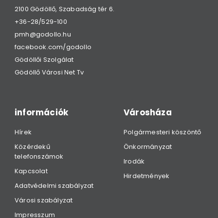
2100 Gödöllő, Szabadság tér 6.
+36-28/529-100
pmh@godollo.hu
facebook.com/godollo
Gödöllői Szolgálat
Gödöllő Városi Net Tv
információk
Városháza
Hírek
Polgármesteri köszöntő
Közérdekű
Önkormányzat
telefonszámok
Irodák
Kapcsolat
Hirdetmények
Adatvédelmi szabályzat
Városi szabályzat
Impresszum